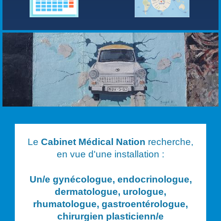
Le
Cabinet Médical Nation
recherche,
en vue d'une installation :
Un/e
gynécologue, endocrinologue,
dermatologue, urologue,
rhumatologue, gastroentérologue,
chirurgien plasticien
n/e