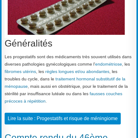
Généralités
Les progestatifs sont des médicaments très souvent utilisés dans
diverses pathologies gynécologiques comme l'
endométriose
, les
fibromes utérins
, les
règles longues et/ou abondantes
, les
troubles du cycle, dans le
traitement hormonal substitutif de la
ménopause
, mais aussi en obstétrique, pour le traitement de la
stérilité par insuffisance lutéale ou dans les
fausses couches
précoces à répétition
.
Lire la suite : Progestatifs et risque de méningiome
Compte rendu du 46ème