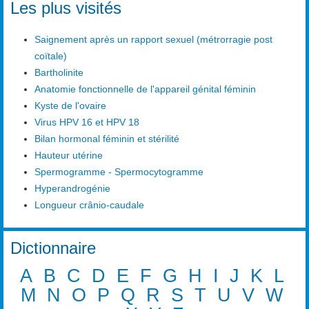
Les plus visités
Saignement après un rapport sexuel (métrorragie post
coïtale)
Bartholinite
Anatomie fonctionnelle de l'appareil génital féminin
Kyste de l'ovaire
Virus HPV 16 et HPV 18
Bilan hormonal féminin et stérilité
Hauteur utérine
Spermogramme - Spermocytogramme
Hyperandrogénie
Longueur crânio-caudale
Dictionnaire
A
B
C
D
E
F
G
H
I
J
K
L
M
N
O
P
Q
R
S
T
U
V
W