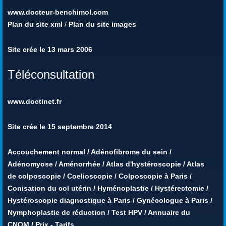
www.docteur-benchimol.com
Plan du site xml
/
Plan du site images
Site crée le 13 mars 2006
Téléconsultation
www.doctinet.fr
Site crée le 15 septembre 2014
Accouchement normal
/
Adénofibrome du sein
/
Adénomyose
/
Aménorrhée
/
Atlas d'hystéroscopie
/
Atlas
de colposcopie
/
Coelioscopie
/
Colposcopie à Paris
/
Conisation du col utérin
/
Hyménoplastie
/
Hystérectomie
/
Hystéroscopie diagnostique à Paris
/
Gynécologue à Paris
/
Nymphoplastie de réduction
/
Test HPV
/
Annuaire du
CNOM
/
Prix - Tarifs