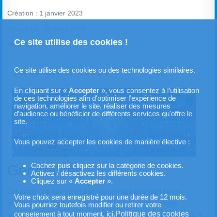
Création : 1 janvier 2023
Mis à jour : 15 mars 2023
Ce site utilise des cookies !
Affichages : 38801
Vote utilisateur:
4.5
/
5
Ce site utilise des cookies ou des technologies similaires.
Total des votes : 13
En cliquant sur «
Accepter
», vous consentez à l’utilisation
de ces technologies afin d'optimiser l’expérience de
navigation, améliorer le site, réaliser des mesures
d’audience ou bénéficier de différents services qu'offre le
site.
Vous pouvez accepter les cookies de manière élective :
Cochez puis cliquez sur la catégorie de cookies.
Généralités
Activez / désactivez les différents cookies.
Cliquez sur «
Accepter
».
Cet article n’a pas été rédigé par un logiciel d'intelligence
Votre choix sera enregistré pour une durée de 12 mois.
artificielle (IA) dernière génération, mais par une simple
Vous pourriez toutefois modifier ou retirer votre
Politique des cookies
consetement à tout moment, ici.
intelligence humaine naturelle d’un médecin en chair et en os. Il