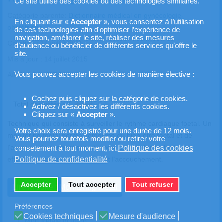
Ce site utilise des cookies ou des technologies similaires.
Catégorie parente:
Dictionnaire médical en gynécologie-
En cliquant sur «
Accepter
», vous consentez à l’utilisation
obstétrique
de ces technologies afin d'optimiser l’expérience de
navigation, améliorer le site, réaliser des mesures
Création : 14 juillet 2015
d’audience ou bénéficier de différents services qu'offre le
site.
Mis à jour : 14 juillet 2015
Vous pouvez accepter les cookies de manière élective :
Affichages : 5169
Vote utilisateur:
2.5
/
5
Cochez puis cliquez sur la catégorie de cookies.
Total des votes : 2
Activez / désactivez les différents cookies.
Cliquez sur «
Accepter
».
Technique qui consiste à surveiller le rythme cardiaque foetal. Un
Votre choix sera enregistré pour une durée de 12 mois.
monitoring foetal normal témoigne du bien-être foetal et de
Vous pourriez toutefois modifier ou retirer votre
l'absence de contractions utérines. Le monitoring foetal est
Politique des cookies
consetement à tout moment, ici.
Politique de confidentialité
effectué pendant la grossesse et l'accouchement.
Accepter
Tout accepter
Tout refuser
Lire la suite : Monitoring foetal
Préférences
Cookies techniques
Mesure d'audience
Mort fœtale in utéro