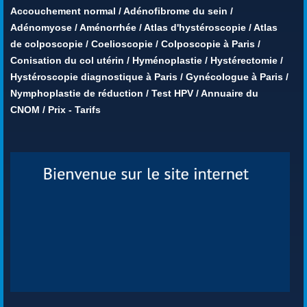
Accouchement normal
/
Adénofibrome du sein
/
Adénomyose
/
Aménorrhée
/
Atlas d'hystéroscopie
/
Atlas
de colposcopie
/
Coelioscopie
/
Colposcopie à Paris
/
Conisation du col utérin
/
Hyménoplastie
/
Hystérectomie
/
Hystéroscopie diagnostique à Paris
/
Gynécologue à Paris
/
Nymphoplastie de réduction
/
Test HPV
/
Annuaire du
CNOM
/
Prix - Tarifs