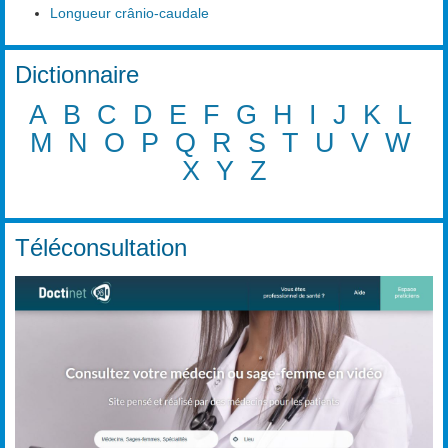
Longueur crânio-caudale
Dictionnaire
A
B
C
D
E
F
G
H
I
J
K
L
M
N
O
P
Q
R
S
T
U
V
W
X
Y
Z
Téléconsultation