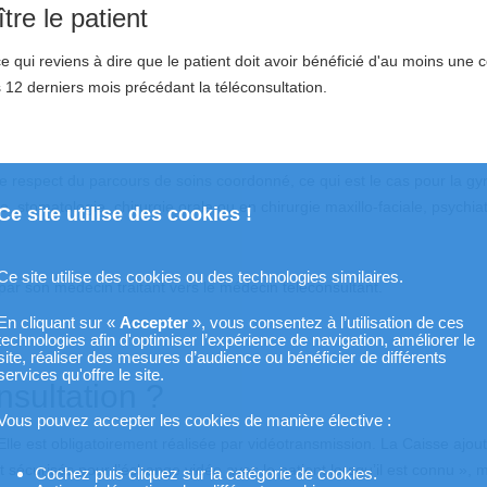
tre le patient
e qui reviens à dire que le patient doit avoir bénéficié d'au moins une 
s 12 derniers mois précédant la téléconsultation.
s le respect du parcours de soins coordonné, ce qui est le cas pour la gy
e, stomatologie, chirurgie orale ou en chirurgie maxillo-faciale, psychia
Ce site utilise des cookies !
Ce site utilise des cookies ou des technologies similaires.
t par son médecin traitant vers le médecin téléconsultant.
En cliquant sur «
Accepter
», vous consentez à l’utilisation de ces
technologies afin d'optimiser l’expérience de navigation, améliorer le
site, réaliser des mesures d’audience ou bénéficier de différents
services qu'offre le site.
sultation ?
Vous pouvez accepter les cookies de manière élective :
lle est obligatoirement réalisée par vidéotransmission. La Caisse ajou
sécurisés pour l’échange vidéo avec le patient lorsqu’il est connu », 
Cochez puis cliquez sur la catégorie de cookies.