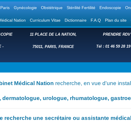
Paris
Gynécologie
Obstétrique
Stérilité Fertilité
Endoscopie
On
Médical Nation
Curriculum Vitae
Dictionnaire
F.A.Q
Plan du site
COPIE
11 PLACE DE LA NATION,
PRENDRE RDV
E
-
Tél : 01 46 59 28 19
75011, PARIS, FRANCE
binet Médical Nation
recherche, en vue d'une install
dermatologue, urologue, rhumatologue, gastroent
e recherche une secrétaire ou assistante médica