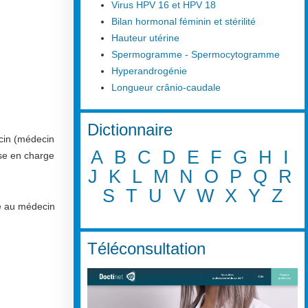
Virus HPV 16 et HPV 18
Bilan hormonal féminin et stérilité
Hauteur utérine
Spermogramme - Spermocytogramme
Hyperandrogénie
Longueur crânio-caudale
Dictionnaire
ecin (médecin
A
B
C
D
E
F
G
H
I
ise en charge
J
K
L
M
N
O
P
Q
R
S
T
U
V
W
X
Y
Z
re au médecin
Téléconsultation