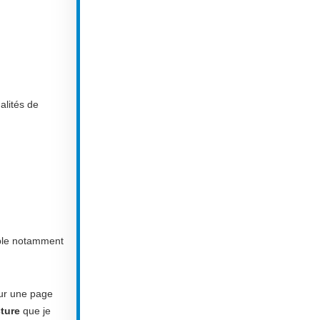
alités de
able notamment
sur une page
cture
que je