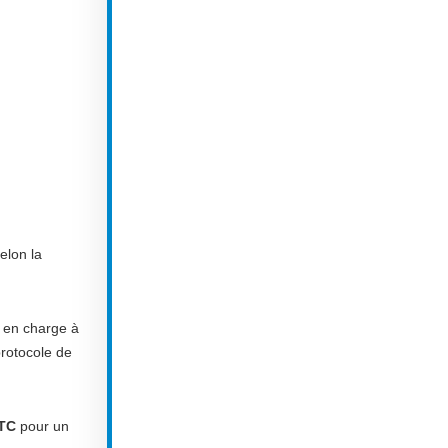
elon la
e en charge à
protocole de
TC
pour un