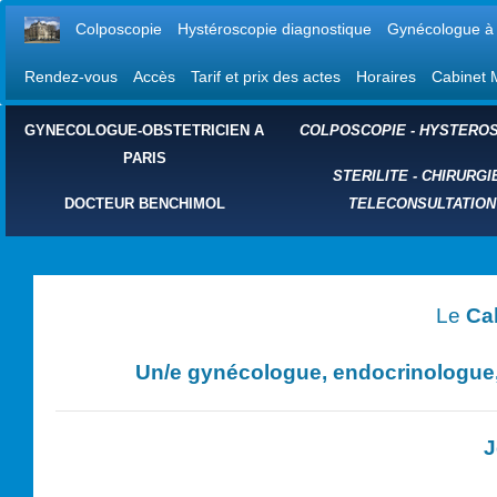
Colposcopie
Hystéroscopie diagnostique
Gynécologue à 
Rendez-vous
Accès
Tarif et prix des actes
Horaires
Cabinet 
GYNECOLOGUE-OBSTETRICIEN A
COLPOSCOPIE
-
HYSTEROS
PARIS
STERILITE
-
CHIRURGI
DOCTEUR BENCHIMOL
TELECONSULTATION
Le
Ca
Un/e
gynécologue, endocrinologue, 
J