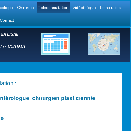
cologie
Chirurgie
Téléconsultation
Vidéothèque
Liens utiles
Contact
 EN LIGNE
 /
@
CONTACT
ation :
érologue, chirurgien plasticien
n/e
le