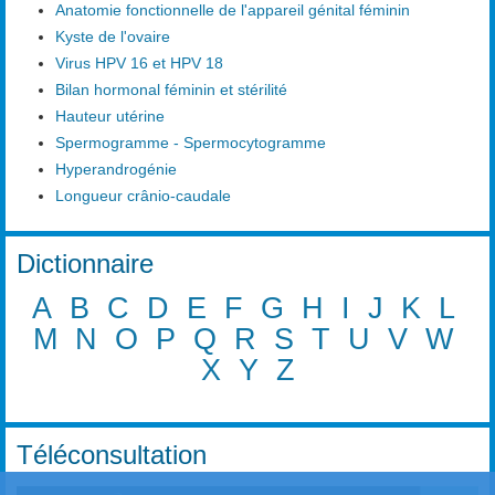
Anatomie fonctionnelle de l'appareil génital féminin
Kyste de l'ovaire
Virus HPV 16 et HPV 18
Bilan hormonal féminin et stérilité
Hauteur utérine
Spermogramme - Spermocytogramme
Hyperandrogénie
Longueur crânio-caudale
Dictionnaire
A
B
C
D
E
F
G
H
I
J
K
L
M
N
O
P
Q
R
S
T
U
V
W
X
Y
Z
Téléconsultation