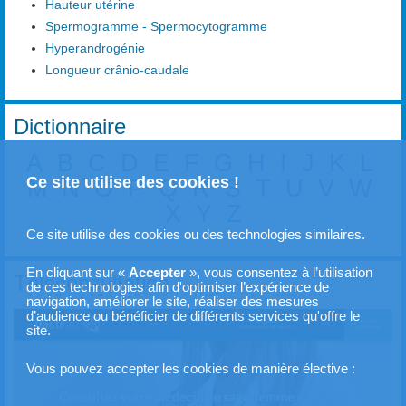
Hauteur utérine
Spermogramme - Spermocytogramme
Hyperandrogénie
Longueur crânio-caudale
Dictionnaire
A
B
C
D
E
F
G
H
I
J
K
L
Ce site utilise des cookies !
M
N
O
P
Q
R
S
T
U
V
W
X
Y
Z
Ce site utilise des cookies ou des technologies similaires.
En cliquant sur «
Accepter
», vous consentez à l’utilisation
Téléconsultation
de ces technologies afin d'optimiser l’expérience de
navigation, améliorer le site, réaliser des mesures
d’audience ou bénéficier de différents services qu'offre le
site.
Vous pouvez accepter les cookies de manière élective :