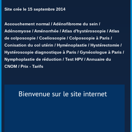
Site crée le 15 septembre 2014
Accouchement normal
/
Adénofibrome du sein
/
Adénomyose
/
Aménorrhée
/
Atlas d'hystéroscopie
/
Atlas
de colposcopie
/
Coelioscopie
/
Colposcopie à Paris
/
Conisation du col utérin
/
Hyménoplastie
/
Hystérectomie
/
Hystéroscopie diagnostique à Paris
/
Gynécologue à Paris
/
Nymphoplastie de réduction
/
Test HPV
/
Annuaire du
CNOM
/
Prix - Tarifs