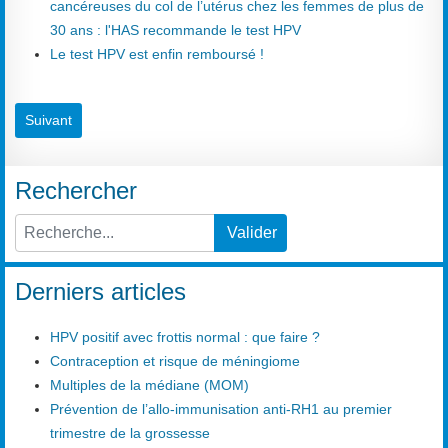
cancéreuses du col de l’utérus chez les femmes de plus de
30 ans : l'HAS recommande le test HPV
Le test HPV est enfin remboursé !
Article suivant : Mon test HPV à haut risque est positif, mon frottis 
Suivant
Rechercher
Valider
Type 2 or more characters for results.
Derniers articles
HPV positif avec frottis normal : que faire ?
Contraception et risque de méningiome
Multiples de la médiane (MOM)
Prévention de l’allo-immunisation anti-RH1 au premier
trimestre de la grossesse