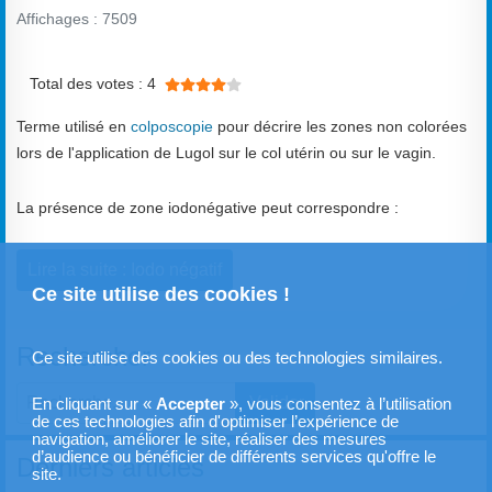
Affichages : 7509
Vote utilisateur:
4
/
5
Total des votes : 4
Terme utilisé en
colposcopie
pour décrire les zones non colorées
lors de l'application de Lugol sur le col utérin ou sur le vagin.
La présence de zone iodonégative peut correspondre :
Lire la suite : Iodo négatif
Ce site utilise des cookies !
Rechercher
Ce site utilise des cookies ou des technologies similaires.
Valider
En cliquant sur «
Accepter
», vous consentez à l’utilisation
de ces technologies afin d'optimiser l’expérience de
Type 2 or more characters for results.
navigation, améliorer le site, réaliser des mesures
d’audience ou bénéficier de différents services qu'offre le
Derniers articles
site.