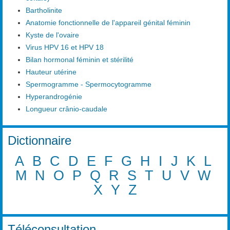
Bartholinite
Anatomie fonctionnelle de l'appareil génital féminin
Kyste de l'ovaire
Virus HPV 16 et HPV 18
Bilan hormonal féminin et stérilité
Hauteur utérine
Spermogramme - Spermocytogramme
Hyperandrogénie
Longueur crânio-caudale
Dictionnaire
A
B
C
D
E
F
G
H
I
J
K
L
M
N
O
P
Q
R
S
T
U
V
W
X
Y
Z
Téléconsultation