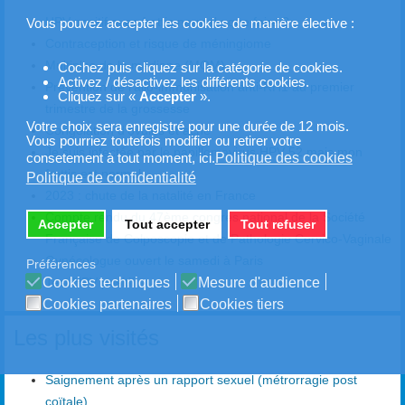
HPV positif avec frottis normal : que faire ?
Vous pouvez accepter les cookies de manière élective :
Contraception et risque de méningiome
Multiples de la médiane (MOM)
Cochez puis cliquez sur la catégorie de cookies.
Activez / désactivez les différents cookies.
Prévention de l’allo-immunisation anti-RH1 au premier
Cliquez sur «
Accepter
».
trimestre de la grossesse
Votre choix sera enregistré pour une durée de 12 mois.
Congélation d'ovules et acné
Vous pourriez toutefois modifier ou retirer votre
Je suis infectée par le papillomavirus HPV 52 mais mon
Politique des cookies
consetement à tout moment, ici.
frottis est normal
Politique de confidentialité
2023 : chute de la natalité en France
Compte rendu du 47ème congrès national de la Société
Accepter
Tout accepter
Tout refuser
Française de Colposcopie et de Pathologie Cervico-Vaginale
Gynécologue ouvert le samedi à Paris
Préférences
Test HPV positif
Cookies techniques
Mesure d'audience
Cookies partenaires
Cookies tiers
Les plus visités
Saignement après un rapport sexuel (métrorragie post
coïtale)