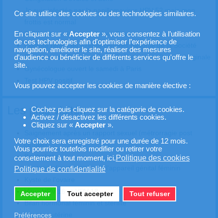
Je suis infectée par le papillomavirus HPV 52 mais mon
Ce site utilise des cookies ou des technologies similaires.
frottis est normal
2023 : chute de la natalité en France
En cliquant sur «
Accepter
», vous consentez à l’utilisation
de ces technologies afin d'optimiser l’expérience de
Compte rendu du 47ème congrès national de la Société
navigation, améliorer le site, réaliser des mesures
Française de Colposcopie et de Pathologie Cervico-Vaginale
d’audience ou bénéficier de différents services qu'offre le
site.
Gynécologue ouvert le samedi à Paris
Test HPV positif
Vous pouvez accepter les cookies de manière élective :
Les plus visités
Cochez puis cliquez sur la catégorie de cookies.
Activez / désactivez les différents cookies.
Cliquez sur «
Accepter
».
Saignement après un rapport sexuel (métrorragie post
Votre choix sera enregistré pour une durée de 12 mois.
coïtale)
Vous pourriez toutefois modifier ou retirer votre
Bartholinite
Politique des cookies
consetement à tout moment, ici.
Anatomie fonctionnelle de l'appareil génital féminin
Politique de confidentialité
Kyste de l'ovaire
Virus HPV 16 et HPV 18
Accepter
Tout accepter
Tout refuser
Bilan hormonal féminin et stérilité
Hauteur utérine
Préférences