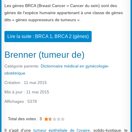
Les gènes BRCA (Breast Cancer = Cancer du sein) sont des
gènes de l’espèce humaine appartenant à une classe de gènes
dits « gènes suppresseurs de tumeurs ».
Lire la suite : BRCA 1, BRCA 2 (gènes)
Brenner (tumeur de)
Catégorie parente:
Dictionnaire médical en gynécologie-
obstétrique
Création : 11 mai 2015
Mis à jour : 11 mai 2015
Affichages : 5378
Vote utilisateur:
1.5
/
5
Total des votes : 3
Il s'agit d'une
tumeur épithéliale de l'ovaire
, solido-kystique, le