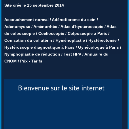
Site crée le 15 septembre 2014
Accouchement normal
/
Adénofibrome du sein
/
Adénomyose
/
Aménorrhée
/
Atlas d'hystéroscopie
/
Atlas
de colposcopie
/
Coelioscopie
/
Colposcopie à Paris
/
Conisation du col utérin
/
Hyménoplastie
/
Hystérectomie
/
Hystéroscopie diagnostique à Paris
/
Gynécologue à Paris
/
Nymphoplastie de réduction
/
Test HPV
/
Annuaire du
CNOM
/
Prix - Tarifs