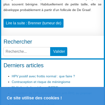
plus souvent bénigne. Habituellement de petite taille, elle se
développe probablement à partir d'un follicule de De Graaf.
Lire la suite : Brenner (tumeur de)
Rechercher
Valider
Type 2 or more characters for results.
Derniers articles
HPV positif avec frottis normal : que faire ?
Contraception et risque de méningiome
Multiples de la médiane (MOM)
Prévention de l’allo-immunisation anti-RH1 au premier
Ce site utilise des cookies !
trimestre de la grossesse
Congélation d'ovules et acné