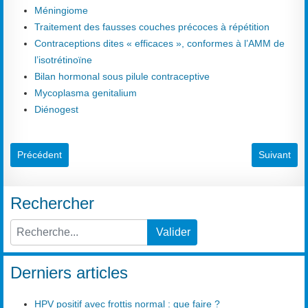
Méningiome
Traitement des fausses couches précoces à répétition
Contraceptions dites « efficaces », conformes à l’AMM de
l’isotrétinoïne
Bilan hormonal sous pilule contraceptive
Mycoplasma genitalium
Diénogest
Article précédent : Score de Ferriman et Gallwey
Article suiv
Précédent
Suivant
Rechercher
Valider
Type 2 or more characters for results.
Derniers articles
HPV positif avec frottis normal : que faire ?