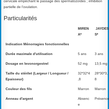
cervicale empêchant le passage des spermatozoïdes ; inhibition
partielle de l’ovulation.
Particularités
MIREN
JAYDES
A
S
®
®
Indication Ménorragies fonctionnelles
Durée maximale d'utilisation
5 ans
3 ans
Dosage en levonorgestrel
52 mg
13,5 mg
Taille du stérilet (Largeur / Longueur /
32*32*4
28*30*3,
Epaisseur)
,8
8
Couleur des fils
Marron
Marron
Anneau d'argent
Absenc
Présenc
e