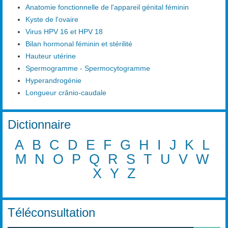
Anatomie fonctionnelle de l'appareil génital féminin
Kyste de l'ovaire
Virus HPV 16 et HPV 18
Bilan hormonal féminin et stérilité
Hauteur utérine
Spermogramme - Spermocytogramme
Hyperandrogénie
Longueur crânio-caudale
Dictionnaire
A
B
C
D
E
F
G
H
I
J
K
L
M
N
O
P
Q
R
S
T
U
V
W
X
Y
Z
Téléconsultation