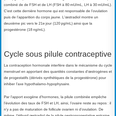
combiné de de FSH et de LH (FSH à 80 mU/mL, LH à 30 mU/mL).
C’est cette dernière hormone qui est responsable de l’ovulation
puis de l’apparition du corps jaune. L'œstradiol montre un
deuxième pic vers le 21e jour (120 pg/mL) ainsi que la
progestérone (18 ng/mL).
Cycle sous pilule contraceptive
La contraception hormonale interfère dans le mécanisme du cycle
menstruel en apportant des quantités constantes d'œstrogènes et
de progestatifs (dérivés synthétiques de la progestérone) pour
inhiber l'axe hypothalamo-hypophysaire.
Par l'apport exogène d'hormones, la pilule combinée empêche
l’évolution des taux de FSH et LH, ainsi, l’ovaire reste au repos : il
n’y a pas de maturation de follicule ovarien ni d’ovulation. De
même, l'éthynil œstradiol de la pilule oestroprogestative entraine