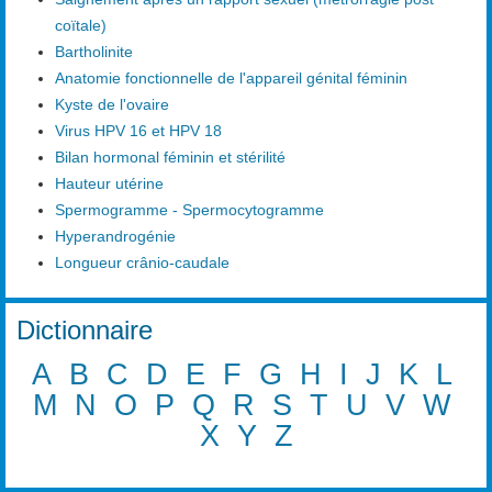
coïtale)
Bartholinite
Anatomie fonctionnelle de l'appareil génital féminin
Kyste de l'ovaire
Virus HPV 16 et HPV 18
Bilan hormonal féminin et stérilité
Hauteur utérine
Spermogramme - Spermocytogramme
Hyperandrogénie
Longueur crânio-caudale
Dictionnaire
A
B
C
D
E
F
G
H
I
J
K
L
M
N
O
P
Q
R
S
T
U
V
W
X
Y
Z