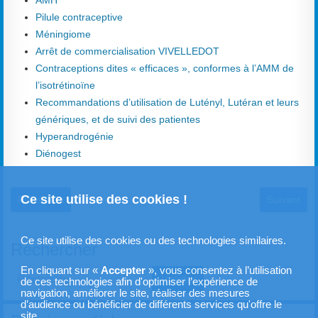
Pilule contraceptive
Méningiome
Arrêt de commercialisation VIVELLEDOT
Contraceptions dites « efficaces », conformes à l’AMM de
l’isotrétinoïne
Recommandations d’utilisation de Lutényl, Lutéran et leurs
génériques, et de suivi des patientes
Hyperandrogénie
Diénogest
Ce site utilise des cookies !
Article précédent : Bartholinite
Article sui
Précédent
Suivant
Ce site utilise des cookies ou des technologies similaires.
Rechercher
En cliquant sur «
Accepter
», vous consentez à l’utilisation
Valider
de ces technologies afin d'optimiser l’expérience de
navigation, améliorer le site, réaliser des mesures
Type 2 or more characters for results.
d’audience ou bénéficier de différents services qu'offre le
site.