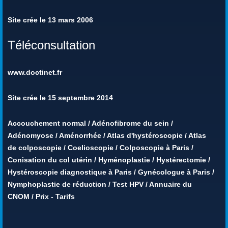
Site crée le 13 mars 2006
Téléconsultation
www.doctinet.fr
Site crée le 15 septembre 2014
Accouchement normal
/
Adénofibrome du sein
/
Adénomyose
/
Aménorrhée
/
Atlas d'hystéroscopie
/
Atlas
de colposcopie
/
Coelioscopie
/
Colposcopie à Paris
/
Conisation du col utérin
/
Hyménoplastie
/
Hystérectomie
/
Hystéroscopie diagnostique à Paris
/
Gynécologue à Paris
/
Nymphoplastie de réduction
/
Test HPV
/
Annuaire du
CNOM
/
Prix - Tarifs