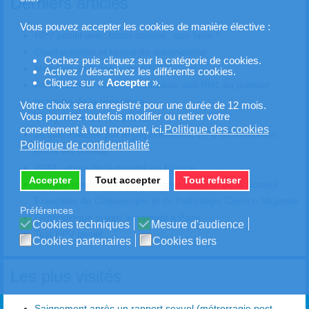
Derniers articles
Vous pouvez accepter les cookies de manière élective :
HPV positif avec frottis normal : que faire ?
Contraception et risque de méningiome
Cochez puis cliquez sur la catégorie de cookies.
Multiples de la médiane (MOM)
Activez / désactivez les différents cookies.
Cliquez sur «
Accepter
».
Prévention de l’allo-immunisation anti-RH1 au premier
trimestre de la grossesse
Votre choix sera enregistré pour une durée de 12 mois.
Vous pourriez toutefois modifier ou retirer votre
Congélation d'ovules et acné
Politique des cookies
consetement à tout moment, ici.
Je suis infectée par le papillomavirus HPV 52 mais mon
Politique de confidentialité
frottis est normal
2023 : chute de la natalité en France
Accepter
Tout accepter
Tout refuser
Compte rendu du 47ème congrès national de la Société
Française de Colposcopie et de Pathologie Cervico-Vaginale
Préférences
Gynécologue ouvert le samedi à Paris
Cookies techniques
Mesure d'audience
Test HPV positif
Cookies partenaires
Cookies tiers
Les plus visités
Saignement après un rapport sexuel (métrorragie post