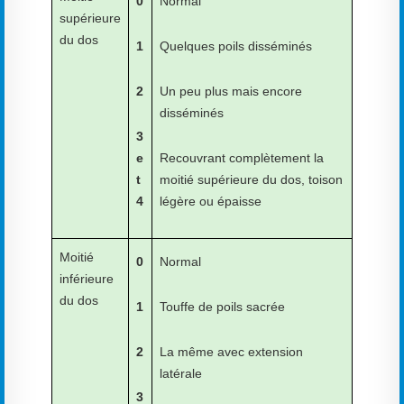
0
Normal
supérieure
du dos
1
Quelques poils disséminés
2
Un peu plus mais encore
disséminés
3
e
Recouvrant complètement la
t
moitié supérieure du dos, toison
4
légère ou épaisse
Moitié
0
Normal
inférieure
du dos
1
Touffe de poils sacrée
2
La même avec extension
latérale
3