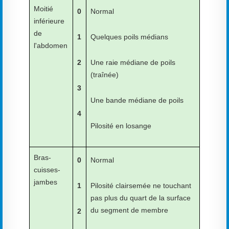
Moitié
0
Normal
inférieure
de
1
Quelques poils médians
l'abdomen
2
Une raie médiane de poils
(traînée)
3
Une bande médiane de poils
4
Pilosité en losange
Bras-
0
Normal
cuisses-
jambes
1
Pilosité clairsemée ne touchant
pas plus du quart de la surface
du segment de membre
2