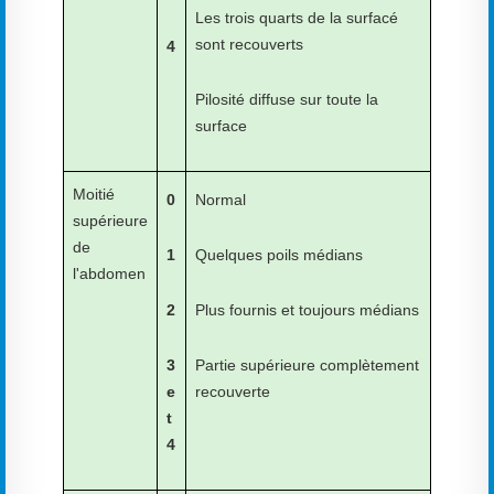
Les trois quarts de la surfacé
sont recouverts
4
Pilosité diffuse sur toute la
surface
Moitié
0
Normal
supérieure
de
1
Quelques poils médians
l'abdomen
2
Plus fournis et toujours médians
3
Partie supérieure complètement
e
recouverte
t
4