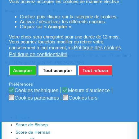
Vous pouvez accepter les cookies de manière élective :
Image par
devansee
de
Pixabay
Cochez puis cliquez sur la catégorie de cookies.
Activez / désactivez les différents cookies.
Cliquez sur «
Accepter
».
Votre choix sera enregistré pour une durée de 12 mois.
Source
Vous pourriez toutefois modifier ou retirer votre
Politique des cookies
consetement à tout moment, ici.
Politique de confidentialité
The Ferriman–Gallwey Scoring System for Hirsutism. Rosenfield
R.L. N Engl
J Med 2005
;
353
:
2578
-2588
Accepter
Tout accepter
Tout refuser
Préférences
Cookies techniques
Mesure d'audience
A lire aussi
Cookies partenaires
Cookies tiers
T score
Score de Bishop
Score de Herman