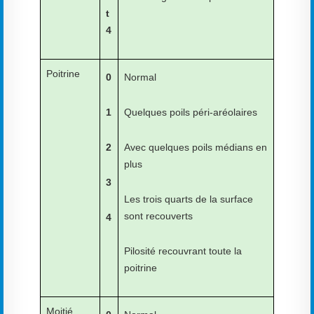
t
4
Poitrine
0
Normal
1
Quelques poils péri-aréolaires
2
Avec quelques poils médians en
plus
3
Les trois quarts de la surface
sont recouverts
4
Pilosité recouvrant toute la
poitrine
Moitié