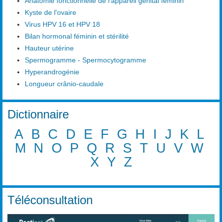
Anatomie fonctionnelle de l'appareil génital féminin
Kyste de l'ovaire
Virus HPV 16 et HPV 18
Bilan hormonal féminin et stérilité
Hauteur utérine
Spermogramme - Spermocytogramme
Hyperandrogénie
Longueur crânio-caudale
Dictionnaire
A
B
C
D
E
F
G
H
I
J
K
L
M
N
O
P
Q
R
S
T
U
V
W
X
Y
Z
Téléconsultation