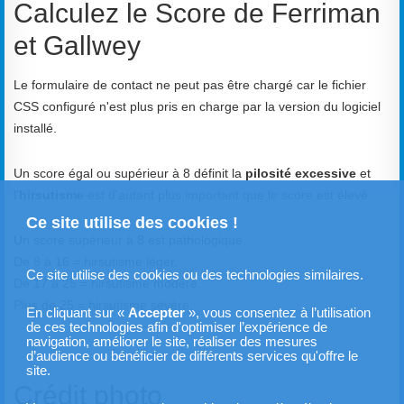
Calculez le Score de Ferriman
et Gallwey
Le formulaire de contact ne peut pas être chargé car le fichier
CSS configuré n'est plus pris en charge par la version du logiciel
installé.
Un score égal ou supérieur à 8 définit la
pilosité excessive
et
l'
hirsutisme
est d'autant plus important que le score est élevé.
Ce site utilise des cookies !
Un score supérieur à 8 est pathologique.
De 8 à 16 = hirsutisme léger.
Ce site utilise des cookies ou des technologies similaires.
De 17 à 25 = hirsutisme modéré.
Plus de 25 = hirsutisme sévère.
En cliquant sur «
Accepter
», vous consentez à l’utilisation
de ces technologies afin d'optimiser l’expérience de
navigation, améliorer le site, réaliser des mesures
d’audience ou bénéficier de différents services qu'offre le
site.
Crédit photo