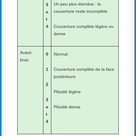
Un peu plus étendue : la
3
couverture reste incomplète
e
t
4
Couverture complète légère ou
dense
Avant-
0
Normal
bras
1
Couverture complète de la face
postérieure
2
Pilosité légère
3
e
Pilosité dense
t
4