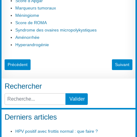
Score d'Apgar
Marqueurs tumoraux
Méningiome
Score de ROMA
Syndrome des ovaires micropolykystiques
Aménorrhée
Hyperandrogénie
Article précédent : Salpingite
Article suiva
Précédent
Suivant
Rechercher
Valider
Type 2 or more characters for results.
Derniers articles
HPV positif avec frottis normal : que faire ?