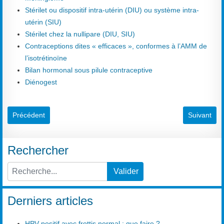
Stérilet ou dispositif intra-utérin (DIU) ou système intra-
utérin (SIU)
Stérilet chez la nullipare (DIU, SIU)
Contraceptions dites « efficaces », conformes à l’AMM de
l’isotrétinoïne
Bilan hormonal sous pilule contraceptive
Diénogest
Article précédent : Incubation (période d')
Article suiv
Précédent
Suivant
Rechercher
Valider
Type 2 or more characters for results.
Derniers articles
HPV positif avec frottis normal : que faire ?