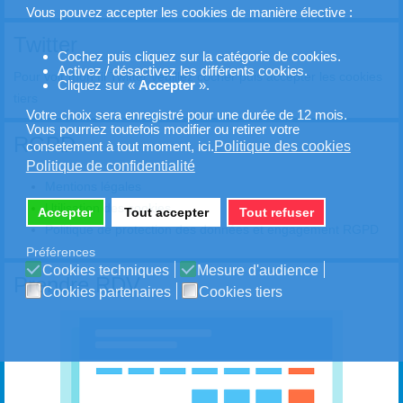
Vous pouvez accepter les cookies de manière élective :
Twitter
Cochez puis cliquez sur la catégorie de cookies.
Activez / désactivez les différents cookies.
Pour voir mon fil Twitter veuillez cocher puis accepter les cookies
Cliquez sur «
Accepter
».
tiers
Votre choix sera enregistré pour une durée de 12 mois.
Vous pourriez toutefois modifier ou retirer votre
RGPD
Politique des cookies
consetement à tout moment, ici.
Politique de confidentialité
Mentions légales
Utilisation des cookies
Accepter
Tout accepter
Tout refuser
Politique de protection des données et engagement RGPD
Préférences
Cookies techniques
Mesure d'audience
Prendre RDV
Cookies partenaires
Cookies tiers