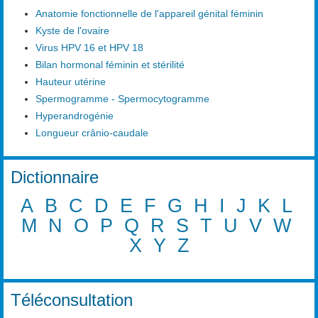
Anatomie fonctionnelle de l'appareil génital féminin
Kyste de l'ovaire
Virus HPV 16 et HPV 18
Bilan hormonal féminin et stérilité
Hauteur utérine
Spermogramme - Spermocytogramme
Hyperandrogénie
Longueur crânio-caudale
Dictionnaire
A
B
C
D
E
F
G
H
I
J
K
L
M
N
O
P
Q
R
S
T
U
V
W
X
Y
Z
Téléconsultation