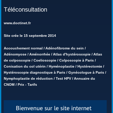
Téléconsultation
www.doctinet.fr
Site crée le 15 septembre 2014
Accouchement normal
/
Adénofibrome du sein
/
Adénomyose
/
Aménorrhée
/
Atlas d'hystéroscopie
/
Atlas
de colposcopie
/
Coelioscopie
/
Colposcopie à Paris
/
Conisation du col utérin
/
Hyménoplastie
/
Hystérectomie
/
Hystéroscopie diagnostique à Paris
/
Gynécologue à Paris
/
Nymphoplastie de réduction
/
Test HPV
/
Annuaire du
CNOM
/
Prix - Tarifs