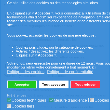
Ce site utilise des cookies ou des technologies similaires.
succès...
En cliquant sur «
Accepter
», vous consentez à l’utilisation de c
Troubles urinaires
technologies afin d'optimiser l’expérience de navigation, améliorer
réaliser des mesures d’audience ou bénéficier de différents servi
site.
Ils peuvent être regroupés sous trois entités :
Vous pouvez accepter les cookies de manière élective :
Les cystites bactériennes ou interstitielles ;
Les troubles mictionnels : pollakiurie diurne et/ou nocturne,
Cochez puis cliquez sur la catégorie de cookies.
urgenturies, syndrome d'hyperactivité vésicale ;
Activez / désactivez les différents cookies.
Cliquez sur «
Accepter
».
Les incontinences urinaires à l'effort ou mixtes.
Votre choix sera enregistré pour une durée de 12 mois. Vous pour
Traitement
modifier ou retirer votre consetement à tout moment, ici.
Politique des cookies
Politique de confidentialité
Pour les cystites bactériennes, il associe :
Accepter
Tout accepter
Tout refuser
Mesures hygiéno-diététiques ;
Oestrogènothérapie : par voie locale ou par voie générale si
Préférences
Cookies techniques
Mesure d'audience
Cookies 
d'autres troubles sont associés ;
Cookies tiers
Traitements non hormonaux : antibiotiques selon les