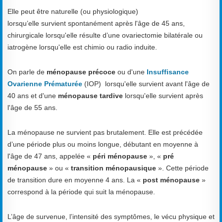
Elle peut être naturelle (ou physiologique)
lorsqu’elle
survient
spontané
ment après l'âge de 45 ans
,
chirurgicale lorsqu'elle
ré
sulte
d’une
ovariectomie
bilaté
rale
ou
iatrogène lorsqu'elle est
chimio
ou
radio induite.
On parle de
ménopause précoce
ou d'une
Insuffisance
Ovarienne Prématurée
(IOP) lorsqu'elle survient avant l'âge de
40 ans et d'une
ménopause tardive
lorsqu'elle survient après
l'âge de 55 ans.
La ménopause ne survient pas brutalement. Elle est précédée
d’une période plus ou moins longue, débutant en moyenne à
l'âge de 47 ans, appelée «
péri ménopause
», «
pré
ménopause
» ou «
transition ménopausique
». Cette période
de transition dure en moyenne 4 ans. La «
post ménopause
»
correspond à la période qui suit la ménopause.
L’âge de survenue, l’intensité des symptômes, le vécu physique et