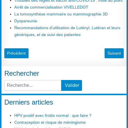
Troubles des règles et vaccin anti-COVID-19 : mise au point
Arrêt de commercialisation VIVELLEDOT
La tomosynthèse mammaire ou mammographie 3D
Dyspareunie
Recommandations d’utilisation de Lutényl, Lutéran et leurs
génériques, et de suivi des patientes
Article précédent : La consultation gynécologique
Article su
Précédent
Suivant
Rechercher
Valider
Type 2 or more characters for results.
Derniers articles
HPV positif avec frottis normal : que faire ?
Contraception et risque de méningiome