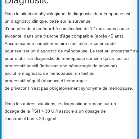
Diagnostic
Dans
la
situation
physiologique,
le
diagnostic
de ménopause est
un diagnostic
clinique,
basé
sur la survenue
d'
une
pé
riode
d’amé
norrhé
consé
cutive
de
12
mois
sans
cause
é
vidente,
dans
une
tranche
d'â
ge
compatible
(aprè
s
45
ans).
A
ucun
examen
complé
men
taire
n’est alors
recommandé
pour
ré
aliser
un
diagnostic
de
mé
no
pause
.
Le
test
au
progestatif
n’e
pour
é
tablir
un
diagnostic
de
mé
nopause
car bien qu'un
test
au
progestatif
positif
(induisant une hémorragie de privation)
exclut
le
diagnostic
de
mé
nopause
,
un
test
au
progestatif
né
gatif
(absence
d’hé
morragie
de
privation
)
n’est
pas
obligatoirement
synonyme
de
mé
nopause.
Dans les autres situations, le diagnostique repose sur un
dosage
de
la
FSH
>
30
UI/l
associé
à
un
dosage
de
l’oestradiol
bas
<
20
pg/ml.