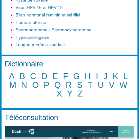
Virus HPV 16 et HPV 18
Bilan hormonal féminin et stérilité
Hauteur utérine
Spermogramme - Spermocytogramme
Hyperandrogénie
Longueur crânio-caudale
Dictionnaire
A
B
C
D
E
F
G
H
I
J
K
L
M
N
O
P
Q
R
S
T
U
V
W
X
Y
Z
Téléconsultation