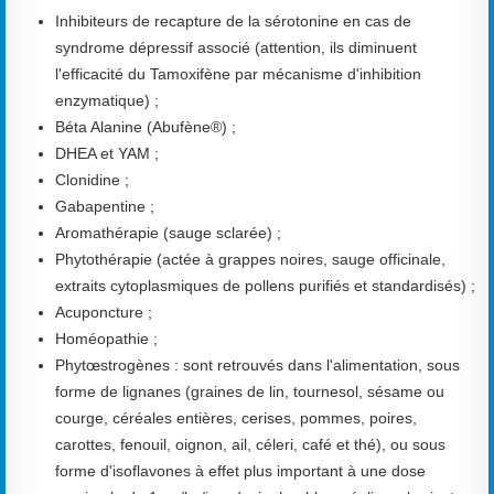
Inhibiteurs de recapture de la sérotonine en cas de
syndrome dépressif associé (attention, ils diminuent
l'efficacité du Tamoxifène par mécanisme d'inhibition
enzymatique) ;
Béta Alanine (Abufène®) ;
DHEA et YAM ;
Clonidine ;
Gabapentine ;
Aromathérapie (sauge sclarée) ;
Phytothérapie (actée à grappes noires, sauge officinale,
extraits cytoplasmiques de pollens purifiés et standardisés) ;
Acuponcture ;
Homéopathie ;
Phytœstrogènes : sont retrouvés dans l'alimentation, sous
forme de lignanes (graines de lin, tournesol, sésame ou
courge, céréales entières, cerises, pommes, poires,
carottes, fenouil, oignon, ail, céleri, café et thé), ou sous
forme d'isoflavones à effet plus important à une dose