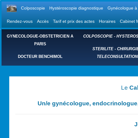
Colposcopie
Hystéroscopie diagnostique
Gynécologue à 
Rendez-vous
Accès
Tarif et prix des actes
Horaires
Cabinet 
GYNECOLOGUE-OBSTETRICIEN A
COLPOSCOPIE
-
HYSTEROS
PARIS
STERILITE
-
CHIRURGI
DOCTEUR BENCHIMOL
TELECONSULTATION
Le
Ca
Un/e
gynécologue, endocrinologue, 
J