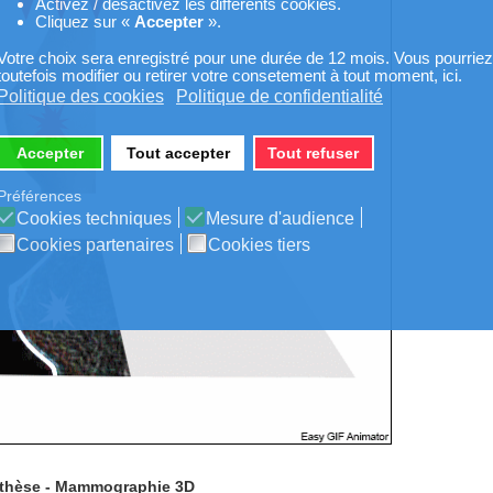
Activez / désactivez les différents cookies.
Cliquez sur «
Accepter
».
Votre choix sera enregistré pour une durée de 12 mois. Vous pourriez
toutefois modifier ou retirer votre consetement à tout moment, ici.
Politique des cookies
Politique de confidentialité
Accepter
Tout accepter
Tout refuser
Préférences
Cookies techniques
Mesure d'audience
Cookies partenaires
Cookies tiers
hèse - Mammographie 3D