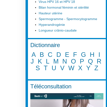
Virus HPV 16 et HPV 18
Bilan hormonal féminin et stérilité
Hauteur utérine
Spermogramme - Spermocytogramme
Hyperandrogénie
Longueur crânio-caudale
Dictionnaire
A
B
C
D
E
F
G
H
I
J
K
L
M
N
O
P
Q
R
S
T
U
V
W
X
Y
Z
Téléconsultation