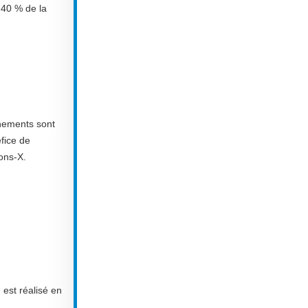
 40 % de la
nements sont
fice de
ons-X.
est réalisé en