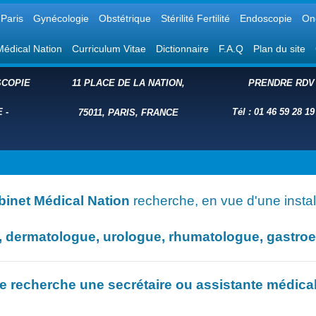
Paris
Gynécologie
Obstétrique
Stérilité Fertilité
Endoscopie
On
Médical Nation
Curriculum Vitae
Dictionnaire
F.A.Q
Plan du site
COPIE
11 PLACE DE LA NATION,
PRENDRE RDV
E
-
Tél : 01 46 59 28 19
75011, PARIS, FRANCE
binet Médical Nation
recherche, en vue d'une install
dermatologue, urologue, rhumatologue, gastroent
e recherche une secrétaire ou assistante médica