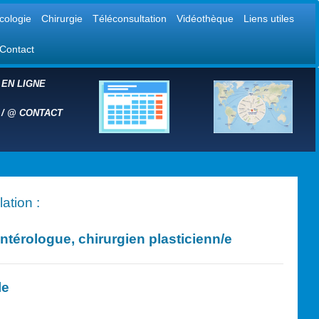
cologie
Chirurgie
Téléconsultation
Vidéothèque
Liens utiles
Contact
 EN LIGNE
 /
@
CONTACT
ation :
érologue, chirurgien plasticien
n/e
le