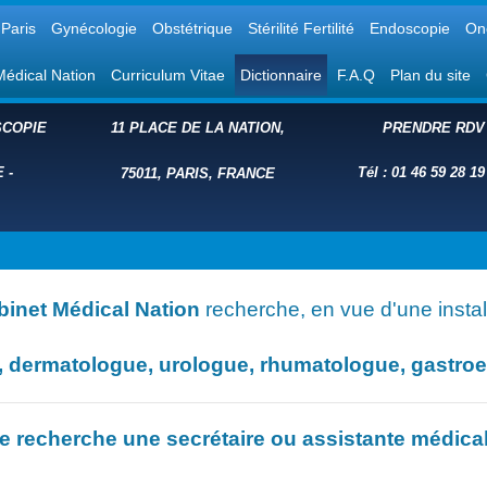
Paris
Gynécologie
Obstétrique
Stérilité Fertilité
Endoscopie
On
Médical Nation
Curriculum Vitae
Dictionnaire
F.A.Q
Plan du site
COPIE
11 PLACE DE LA NATION,
PRENDRE RDV
E
-
Tél : 01 46 59 28 19
75011, PARIS, FRANCE
binet Médical Nation
recherche, en vue d'une install
dermatologue, urologue, rhumatologue, gastroent
e recherche une secrétaire ou assistante médica