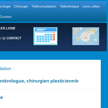
cologie
Chirurgie
Téléconsultation
Vidéothèque
Liens utiles
Contact
 EN LIGNE
 /
@
CONTACT
ation :
érologue, chirurgien plasticien
n/e
le