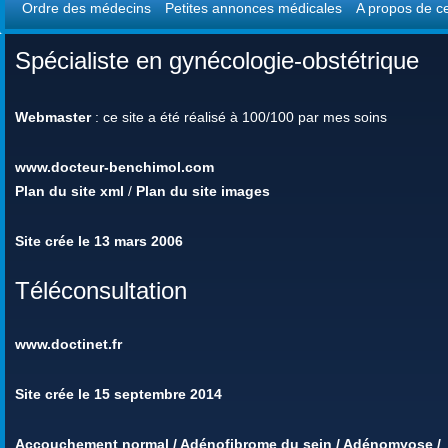
Ordre des médecins
Petites annonces médicales
A propos de ce
Spécialiste en gynécologie-obstétrique
Webmaster
: ce site a été réalisé à 100/100 par mes soins
www.docteur-benchimol.com
Plan du site xml
/
Plan du site images
Site crée le 13 mars 2006
Téléconsultation
www.doctinet.fr
Site crée le 15 septembre 2014
Accouchement normal
/
Adénofibrome du sein
/
Adénomyose
/