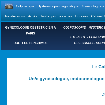
Colposcopie
Hystéroscopie diagnostique
Gynécologue à 
Rendez-vous
Accès
Tarif et prix des actes
Horaires
Cabinet 
GYNECOLOGUE-OBSTETRICIEN A
COLPOSCOPIE
-
HYSTEROS
PARIS
STERILITE
-
CHIRURGI
DOCTEUR BENCHIMOL
TELECONSULTATION
Le
Ca
Un/e
gynécologue, endocrinologue, 
J