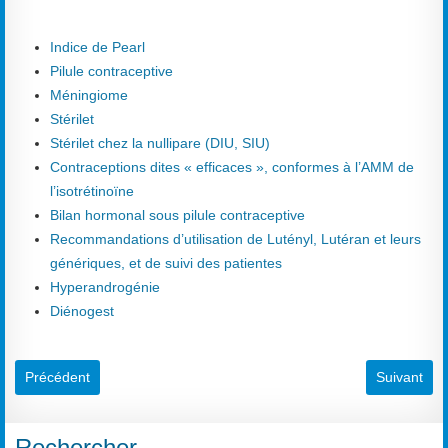
Indice de Pearl
Pilule contraceptive
Méningiome
Stérilet
Stérilet chez la nullipare (DIU, SIU)
Contraceptions dites « efficaces », conformes à l’AMM de
l’isotrétinoïne
Bilan hormonal sous pilule contraceptive
Recommandations d’utilisation de Lutényl, Lutéran et leurs
génériques, et de suivi des patientes
Hyperandrogénie
Diénogest
Article précédent : Pilule du lendemain (contraception hormonale 
Article suiv
Précédent
Suivant
Rechercher