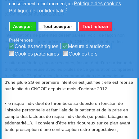
Politique des cookies
consetement à tout moment, ici.
Politique de confidentialité
(Communiqué du 02/01/2013)
Accepter
Tout accepter
Tout refuser
Face à la vague médiatique actuelle et aux nombreuses
interrogations de patientes désemparées, voici, de façon non
Préférences
exhaustive, quelques précisions du CNGOF à l’intention des
Cookies techniques
Mesure d'audience
médecins prescripteurs :
Cookies partenaires
Cookies tiers
• suite aux études, encore récentes, faisant état d'un surrisque de
thrombose veineuse avec les pilules de 3e génération comparées
e
à celles de 2
génération, la recommandation de prescription
d'une pilule 2G en première intention est justifiée ; elle est reprise
sur le site du CNGOF depuis le mois d'octobre 2012.
• le risque individuel de thrombose se dépiste en fonction de
l'histoire personnelle et familiale de la patiente et de la prise en
compte des facteurs de risque individuels (surpoids, tabagisme,
sédentarité...). Il convient d'être très rigoureux sur ce plan avant
toute prescription d'une contraception estro‐progestative ;