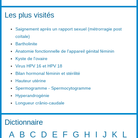
Les plus visités
Saignement après un rapport sexuel (métrorragie post
coïtale)
Bartholinite
Anatomie fonctionnelle de l'appareil génital féminin
Kyste de l'ovaire
Virus HPV 16 et HPV 18
Bilan hormonal féminin et stérilité
Hauteur utérine
Spermogramme - Spermocytogramme
Hyperandrogénie
Longueur crânio-caudale
Dictionnaire
A
B
C
D
E
F
G
H
I
J
K
L