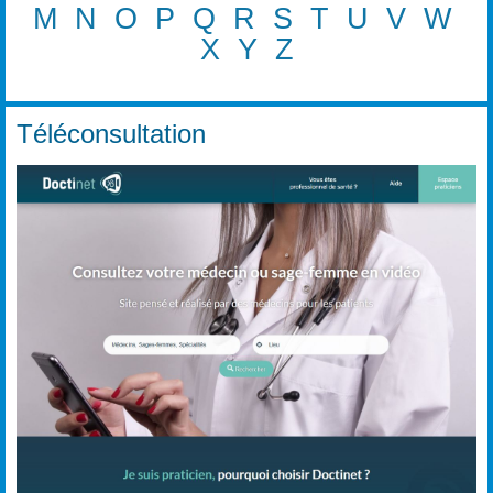
M
N
O
P
Q
R
S
T
U
V
W
X
Y
Z
Téléconsultation