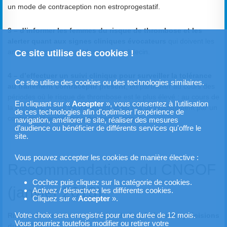
un mode de contraception non estroprogestatif.
3 – d’informer les femmes du risque de thrombose et les
alerter quant aux signes cliniques évocateurs
qui doivent les
amener à consulter rapidement un médecin.
Ce site utilise des cookies !
4 – d’effectuer un suivi clinique pour surveiller la tolérance
Ce site utilise des cookies ou des technologies similaires.
au traitement contraceptif prescrit
, en particulier au cours des
périodes où le risque de thrombose est le plus élevé : au cours de
En cliquant sur «
Accepter
», vous consentez à l’utilisation
la première année de traitement et en cas de changement par un
de ces technologies afin d'optimiser l’expérience de
contraceptif oral d’une autre génération.
navigation, améliorer le site, réaliser des mesures
d’audience ou bénéficier de différents services qu'offre le
site.
Vous pouvez accepter les cookies de manière élective :
Recommandations du CNGOF
Cochez puis cliquez sur la catégorie de cookies.
(janvier 2013)
Activez / désactivez les différents cookies.
Cliquez sur «
Accepter
».
Risque de thrombose et pilules de 3e génération : précisions
Votre choix sera enregistré pour une durée de 12 mois.
Vous pourriez toutefois modifier ou retirer votre
du CNGOF