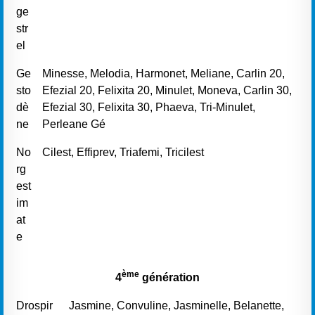
ge
str
el
Ge
Minesse, Melodia, Harmonet, Meliane, Carlin 20,
sto
Efezial 20, Felixita 20, Minulet, Moneva, Carlin 30,
dè
Efezial 30, Felixita 30, Phaeva, Tri-Minulet,
ne
Perleane Gé
No
Cilest, Effiprev, Triafemi, Tricilest
rg
est
im
at
e
ème
4
génération
Drospir
Jasmine, Convuline, Jasminelle, Belanette,