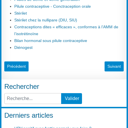
Pilule contraceptive - Conctraception orale
Stérilet
Stérilet chez la nullipare (DIU, SIU)
Contraceptions dites « efficaces », conformes à l’AMM de
l’isotrétinoïne
Bilan hormonal sous pilule contraceptive
Diénogest
Article précédent : Phimosis tubaire (des trompes utérines)
Article suiv
Précédent
Suivant
Rechercher
Valider
Type 2 or more characters for results.
Derniers articles