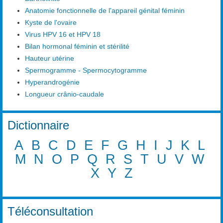
Anatomie fonctionnelle de l'appareil génital féminin
Kyste de l'ovaire
Virus HPV 16 et HPV 18
Bilan hormonal féminin et stérilité
Hauteur utérine
Spermogramme - Spermocytogramme
Hyperandrogénie
Longueur crânio-caudale
Dictionnaire
A
B
C
D
E
F
G
H
I
J
K
L
M
N
O
P
Q
R
S
T
U
V
W
X
Y
Z
Téléconsultation