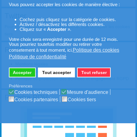
Vous pouvez accepter les cookies de manière élective :
Twitter
Cochez puis cliquez sur la catégorie de cookies.
Activez / désactivez les différents cookies.
Pour voir mon fil Twitter veuillez cocher puis accepter les cookies
Cliquez sur «
Accepter
».
tiers
Votre choix sera enregistré pour une durée de 12 mois.
Vous pourriez toutefois modifier ou retirer votre
RGPD
Politique des cookies
consetement à tout moment, ici.
Politique de confidentialité
Mentions légales
Utilisation des cookies
Accepter
Tout accepter
Tout refuser
Politique de protection des données et engagement RGPD
Préférences
Cookies techniques
Mesure d'audience
Prendre RDV
Cookies partenaires
Cookies tiers