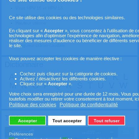
Kyste de l'ovaire
Virus HPV 16 et HPV 18
Bilan hormonal féminin et stérilité
Ce site utilise des cookies ou des technologies similaires.
Hauteur utérine
Spermogramme - Spermocytogramme
En cliquant sur «
Accepter
», vous consentez à l’utilisation de c
technologies afin d'optimiser l’expérience de navigation, améliorer
Hyperandrogénie
réaliser des mesures d’audience ou bénéficier de différents servi
Longueur crânio-caudale
le site.
Vous pouvez accepter les cookies de manière élective :
Dictionnaire
Cochez puis cliquez sur la catégorie de cookies.
A
B
C
D
E
F
G
H
I
J
K
L
Activez / désactivez les différents cookies.
M
N
O
P
Q
R
S
T
U
V
W
Cliquez sur «
Accepter
».
X
Y
Z
Votre choix sera enregistré pour une durée de 12 mois. Vous pou
toutefois modifier ou retirer votre consetement à tout moment, ici
Politique des cookies
Politique de confidentialité
Téléconsultation
Accepter
Tout accepter
Tout refuser
Préférences