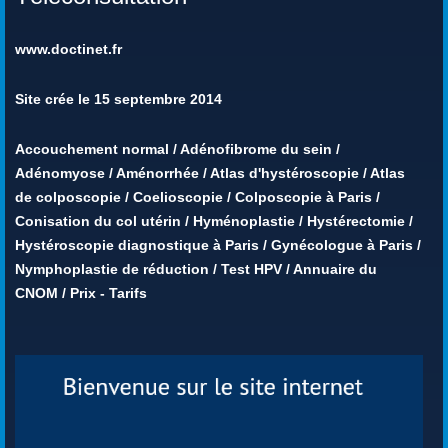
www.doctinet.fr
Site crée le 15 septembre 2014
Accouchement normal
/
Adénofibrome du sein
/
Adénomyose
/
Aménorrhée
/
Atlas d'hystéroscopie
/
Atlas
de colposcopie
/
Coelioscopie
/
Colposcopie à Paris
/
Conisation du col utérin
/
Hyménoplastie
/
Hystérectomie
/
Hystéroscopie diagnostique à Paris
/
Gynécologue à Paris
/
Nymphoplastie de réduction
/
Test HPV
/
Annuaire du
CNOM
/
Prix - Tarifs