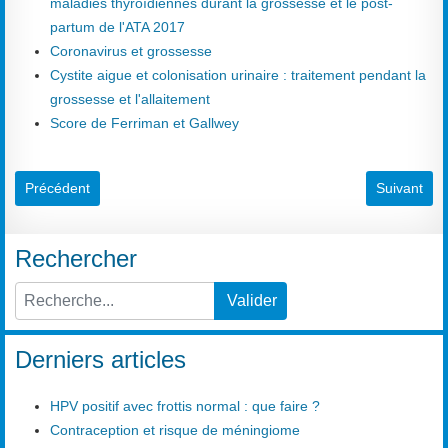
maladies thyroïdiennes durant la grossesse et le post-
partum de l'ATA 2017
Coronavirus et grossesse
Cystite aigue et colonisation urinaire : traitement pendant la
grossesse et l'allaitement
Score de Ferriman et Gallwey
Article précédent : Longueur crânio-caudale
Article sui
Précédent
Suivant
Rechercher
Valider
Type 2 or more characters for results.
Derniers articles
HPV positif avec frottis normal : que faire ?
Contraception et risque de méningiome