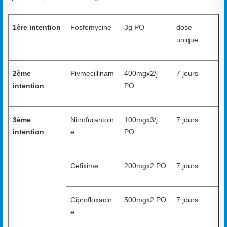
1ère intention
Fosfomycine
3g PO
dose
unique
2ème
Pivmecillinam
400mgx2/j
7 jours
intention
PO
3ème
Nitrofurantoin
100mgx3/j
7 jours
intention
e
PO
Cefixime
200mgx2 PO
7 jours
Ciprofloxacin
500mgx2 PO
7 jours
e