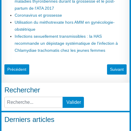
maladies thyroïdiennes durant la grossesse et le post-
partum de l'ATA 2017
Coronavirus et grossesse
Utilisation du méthotrexate hors AMM en gynécologie-
obstétrique
Infections sexuellement transmissibles : la HAS
recommande un dépistage systématique de l'infection à
Chlamydiae trachomatis chez les jeunes femmes
Article précédent : Coronavirus et grossesse
Article sui
Précédent
Suivant
Rechercher
Valider
Type 2 or more characters for results.
Derniers articles