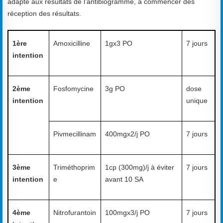
adapté aux résultats de l’antibiogramme, à commencer dès
réception des résultats.
1ère
Amoxicilline
1gx3 PO
7 jours
intention
2ème
Fosfomycine
3g PO
dose
intention
unique
Pivmecillinam
400mgx2/j PO
7 jours
3ème
Triméthoprim
1cp (300mg)/j à éviter
7 jours
intention
e
avant 10 SA
4ème
Nitrofurantoin
100mgx3/j PO
7 jours