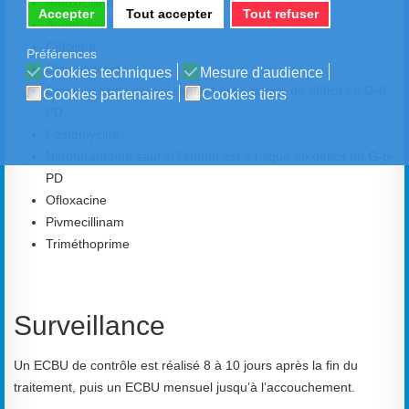
Amoxicilline
Accepter
Tout accepter
Tout refuser
Augmentin®
Céfixime
Préférences
Ciprofloxacine
Cookies techniques
Mesure d'audience
Cotrimoxazole sauf si l’enfant est à risque de déficit en G-6-
Cookies partenaires
Cookies tiers
PD
Fosfomycine
Nitrofurantoïne sauf si l’enfant est à risque de déficit en G-6-
PD
Ofloxacine
Pivmecillinam
Triméthoprime
Surveillance
Un ECBU de contrôle est réalisé 8 à 10 jours après la fin du
traitement, puis un ECBU mensuel jusqu’à l’accouchement.