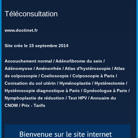
Téléconsultation
www.doctinet.fr
Site crée le 15 septembre 2014
Accouchement normal
/
Adénofibrome du sein
/
Adénomyose
/
Aménorrhée
/
Atlas d'hystéroscopie
/
Atlas
de colposcopie
/
Coelioscopie
/
Colposcopie à Paris
/
Conisation du col utérin
/
Hyménoplastie
/
Hystérectomie
/
Hystéroscopie diagnostique à Paris
/
Gynécologue à Paris
/
Nymphoplastie de réduction
/
Test HPV
/
Annuaire du
CNOM
/
Prix - Tarifs