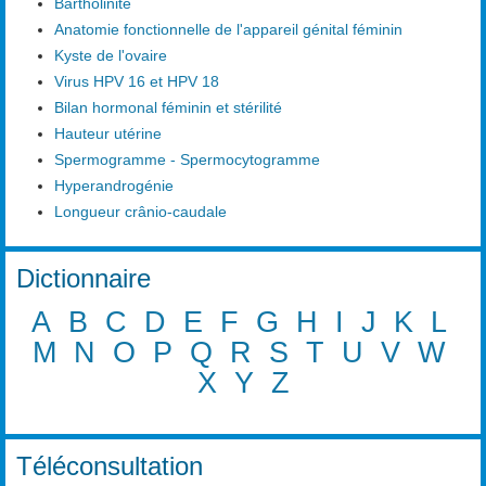
Bartholinite
Anatomie fonctionnelle de l'appareil génital féminin
Kyste de l'ovaire
Virus HPV 16 et HPV 18
Bilan hormonal féminin et stérilité
Hauteur utérine
Spermogramme - Spermocytogramme
Hyperandrogénie
Longueur crânio-caudale
Dictionnaire
A
B
C
D
E
F
G
H
I
J
K
L
M
N
O
P
Q
R
S
T
U
V
W
X
Y
Z
Téléconsultation