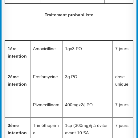
Traitement probabiliste
1ère
Amoxicilline
1gx3 PO
7 jours
intention
2ème
Fosfomycine
3g PO
dose
intention
unique
Pivmecillinam
400mgx2/j PO
7 jours
3ème
Triméthoprim
1cp (300mg)/j à éviter
7 jours
intention
e
avant 10 SA