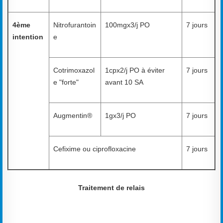
4ème
Nitrofurantoin
100mgx3/j PO
7 jours
intention
e
Cotrimoxazol
1cpx2/j PO à éviter
7 jours
e "forte"
avant 10 SA
Augmentin®
1gx3/j PO
7 jours
Cefixime ou ciprofloxacine
7 jours
Traitement de relais