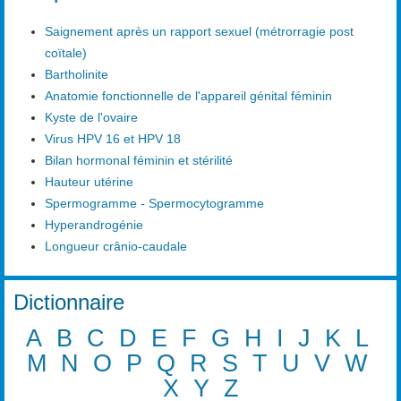
Saignement après un rapport sexuel (métrorragie post
coïtale)
Bartholinite
Anatomie fonctionnelle de l'appareil génital féminin
Kyste de l'ovaire
Virus HPV 16 et HPV 18
Bilan hormonal féminin et stérilité
Hauteur utérine
Spermogramme - Spermocytogramme
Hyperandrogénie
Longueur crânio-caudale
Dictionnaire
A
B
C
D
E
F
G
H
I
J
K
L
M
N
O
P
Q
R
S
T
U
V
W
X
Y
Z