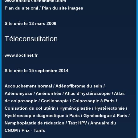
www.docteur-benchimol.com
Plan du site xml
/
Plan du site images
Site crée le 13 mars 2006
Téléconsultation
www.doctinet.fr
Site crée le 15 septembre 2014
Accouchement normal
/
Adénofibrome du sein
/
Adénomyose
/
Aménorrhée
/
Atlas d'hystéroscopie
/
Atlas
de colposcopie
/
Coelioscopie
/
Colposcopie à Paris
/
Conisation du col utérin
/
Hyménoplastie
/
Hystérectomie
/
Hystéroscopie diagnostique à Paris
/
Gynécologue à Paris
/
Nymphoplastie de réduction
/
Test HPV
/
Annuaire du
CNOM
/
Prix - Tarifs