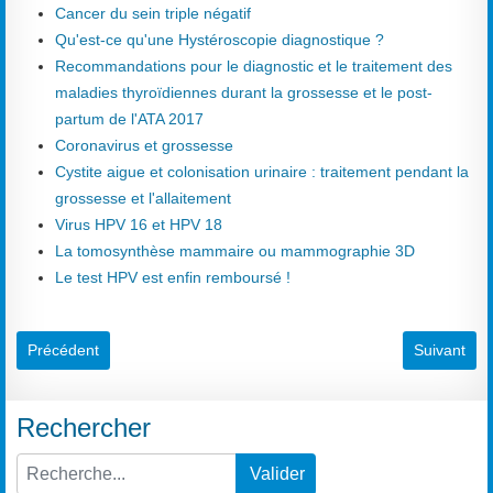
Cancer du sein triple négatif
Qu'est-ce qu'une Hystéroscopie diagnostique ?
Recommandations pour le diagnostic et le traitement des
maladies thyroïdiennes durant la grossesse et le post-
partum de l'ATA 2017
Coronavirus et grossesse
Cystite aigue et colonisation urinaire : traitement pendant la
grossesse et l'allaitement
Virus HPV 16 et HPV 18
La tomosynthèse mammaire ou mammographie 3D
Le test HPV est enfin remboursé !
Article précédent : Nutrition et supplémentations pour les femmes 
Article sui
Précédent
Suivant
Rechercher
Valider