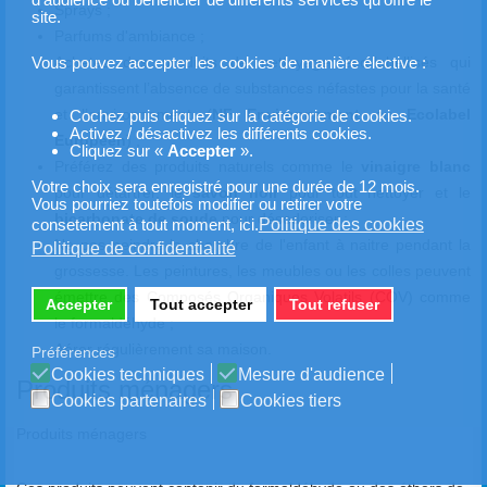
Sprays ;
site.
Parfums d'ambiance ;
Achetez des produits de nettoyage éco-labellisés qui
Vous pouvez accepter les cookies de manière élective :
garantissent l’absence de substances néfastes pour la santé
et l’environnement (
NF Environnement
ou
Ecolabel
Cochez puis cliquez sur la catégorie de cookies.
Activez / désactivez les différents cookies.
Européen
) ;
Cliquez sur «
Accepter
».
Préférez des produits naturels comme le
vinaigre blanc
Votre choix sera enregistré pour une durée de 12 mois.
pour détartrer, le
savon noir
pour tout nettoyer et le
Vous pourriez toutefois modifier ou retirer votre
bicarbonate de soude
pour désodoriser ;
Politique des cookies
consetement à tout moment, ici.
Ne pas peindre la chambre de l'enfant à naitre pendant la
Politique de confidentialité
grossesse. Les peintures, les meubles ou les colles peuvent
émettre des Composés Organiques Volatils (COV) comme
Accepter
Tout accepter
Tout refuser
le formaldéhyde ;
Aérer régulièrement sa maison.
Préférences
Cookies techniques
Mesure d'audience
Produits ménagers
Cookies partenaires
Cookies tiers
Produits ménagers