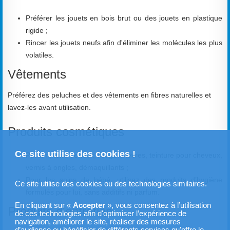
Préférer les jouets en bois brut ou des jouets en plastique
rigide ;
Rincer les jouets neufs afin d'éliminer les molécules les plus
volatiles.
Vêtements
Préférez des peluches et des vêtements en fibres naturelles et
lavez-les avant utilisation.
Produits cosmétiques
Ce site utilise des cookies !
Parfum, fond de teint, rouge à lèvres, teinture pour cheveux,
vernis à ongles, démaquillants ;
Pour les soins de bébé, utilisez des produits d’hygiène
Ce site utilise des cookies ou des technologies similaires.
formulés pour lui, sans additifs ni parfum.
En cliquant sur «
Accepter
», vous consentez à l’utilisation
Produits d'entretien
de ces technologies afin d'optimiser l’expérience de
navigation, améliorer le site, réaliser des mesures
d’audience ou bénéficier de différents services qu'offre le