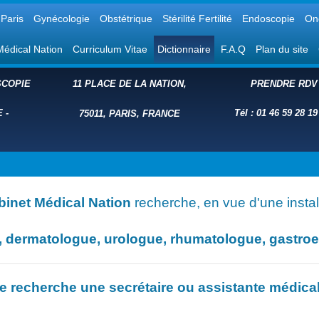
Paris
Gynécologie
Obstétrique
Stérilité Fertilité
Endoscopie
On
Médical Nation
Curriculum Vitae
Dictionnaire
F.A.Q
Plan du site
COPIE
11 PLACE DE LA NATION,
PRENDRE RDV
E
-
Tél : 01 46 59 28 19
75011, PARIS, FRANCE
binet Médical Nation
recherche, en vue d'une install
dermatologue, urologue, rhumatologue, gastroent
e recherche une secrétaire ou assistante médica