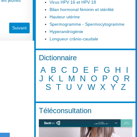
 les jeunes
Virus HPV 16 et HPV 18
Bilan hormonal féminin et stérilité
Hauteur utérine
Spermogramme - Spermocytogramme
Article suivant : Pilule contraceptive
Suivant
Hyperandrogénie
Longueur crânio-caudale
Dictionnaire
A
B
C
D
E
F
G
H
I
J
K
L
M
N
O
P
Q
R
S
T
U
V
W
X
Y
Z
Téléconsultation