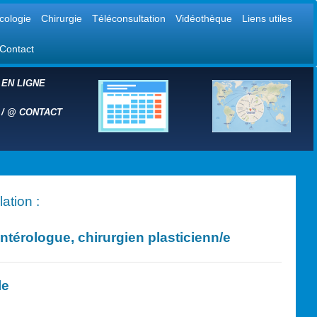
cologie
Chirurgie
Téléconsultation
Vidéothèque
Liens utiles
Contact
 EN LIGNE
 /
@
CONTACT
ation :
érologue, chirurgien plasticien
n/e
le