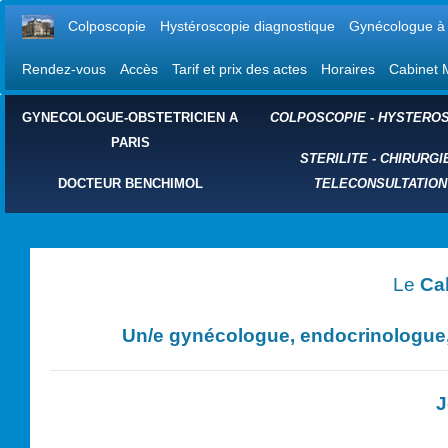
Colposcopie
Hystéroscopie diagnostique
Gynécologue à 
Rendez-vous
Accès
Tarif et prix des actes
Horaires
Cabinet 
GYNECOLOGUE-OBSTETRICIEN A
COLPOSCOPIE
-
HYSTEROS
PARIS
STERILITE
-
CHIRURGI
DOCTEUR BENCHIMOL
TELECONSULTATION
Le
Ca
Un/e
gynécologue, endocrinologue, 
J