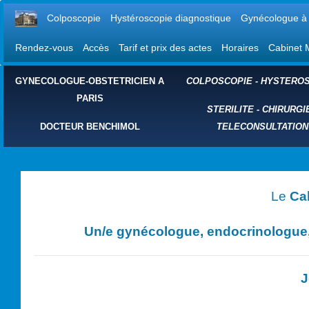
Colposcopie
Hystéroscopie diagnostique
Gynécologue à 
Rendez-vous
Accès
Tarif et prix des actes
Horaires
Cabinet 
GYNECOLOGUE-OBSTETRICIEN A
COLPOSCOPIE
-
HYSTEROS
PARIS
STERILITE
-
CHIRURGI
DOCTEUR BENCHIMOL
TELECONSULTATION
Le
Ca
Un/e
gynécologue, endocrinologue, 
J