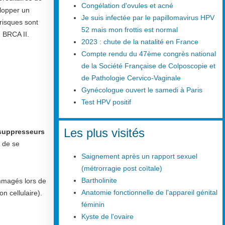
Congélation d'ovules et acné
elopper un
Je suis infectée par le papillomavirus HPV
 risques sont
52 mais mon frottis est normal
 BRCA II.
2023 : chute de la natalité en France
Compte rendu du 47ème congrès national
de la Société Française de Colposcopie et
de Pathologie Cervico-Vaginale
Gynécologue ouvert le samedi à Paris
Test HPV positif
Les plus visités
suppresseurs
e de se
Saignement après un rapport sexuel
(métrorragie post coïtale)
Bartholinite
mmagés lors de
Anatomie fonctionnelle de l'appareil génital
n cellulaire).
féminin
Kyste de l'ovaire