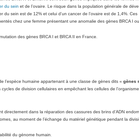
er du sein
et de l’ovaire. Le risque dans la population générale de dév
r du sein est de 12% et celui d’un cancer de l’ovaire est de 1,4%. Ces
entés chez une femme présentant une anomalie des gènes BRCA I ou
 mutation des gènes BRCA I et BRCA II en France.
e l’espèce humaine appartenant à une classe de gènes dits «
gènes 
es cycles de division cellulaires en empêchant les cellules de l’organism
nent directement dans la réparation des cassures des brins d’ADN endo
somes, au moment de l’échange du matériel génétique pendant la divisio
tabilité du génome humain.