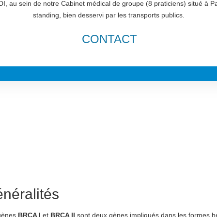
I, au sein de notre Cabinet médical de groupe (8 praticiens) situé à P
standing, bien desservi par les transports publics.
CONTACT
néralités
gènes
BRCA I
et
BRCA II
sont deux gènes impliqués dans les formes hé