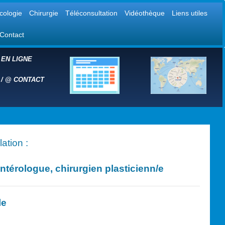
cologie
Chirurgie
Téléconsultation
Vidéothèque
Liens utiles
Contact
 EN LIGNE
 /
@
CONTACT
ation :
érologue, chirurgien plasticien
n/e
le