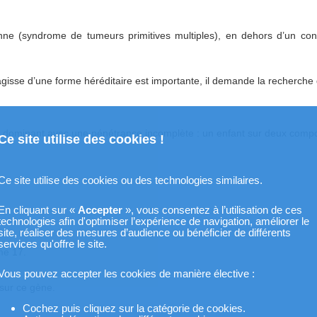
e (syndrome de tumeurs primitives multiples), en dehors d’un cont
’agisse d’une forme héréditaire est importante, il demande la recherch
 dominant avec une pénétrance incomplète : un enfant sur deux compor
Ce site utilise des cookies !
Ce site utilise des cookies ou des technologies similaires.
En cliquant sur «
Accepter
», vous consentez à l’utilisation de ces
technologies afin d'optimiser l’expérience de navigation, améliorer le
site, réaliser des mesures d’audience ou bénéficier de différents
services qu'offre le site.
me 17.
Vous pouvez accepter les cookies de manière élective :
 sur ce gène.
Cochez puis cliquez sur la catégorie de cookies.