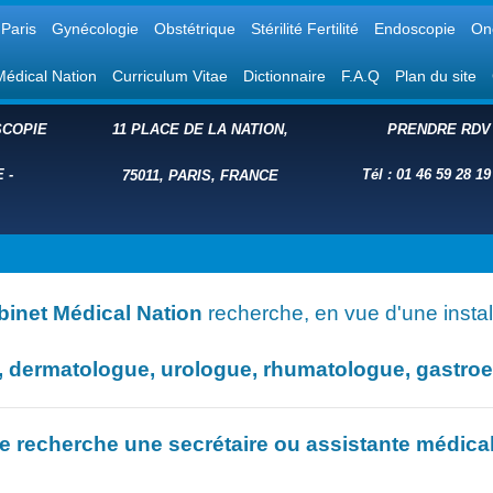
Paris
Gynécologie
Obstétrique
Stérilité Fertilité
Endoscopie
On
Médical Nation
Curriculum Vitae
Dictionnaire
F.A.Q
Plan du site
COPIE
11 PLACE DE LA NATION,
PRENDRE RDV
E
-
Tél : 01 46 59 28 19
75011, PARIS, FRANCE
binet Médical Nation
recherche, en vue d'une install
dermatologue, urologue, rhumatologue, gastroent
e recherche une secrétaire ou assistante médica