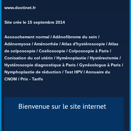
www.doctinet.fr
Site crée le 15 septembre 2014
Accouchement normal
/
Adénofibrome du sein
/
Adénomyose
/
Aménorrhée
/
Atlas d'hystéroscopie
/
Atlas
de colposcopie
/
Coelioscopie
/
Colposcopie à Paris
/
Conisation du col utérin
/
Hyménoplastie
/
Hystérectomie
/
Hystéroscopie diagnostique à Paris
/
Gynécologue à Paris
/
Nymphoplastie de réduction
/
Test HPV
/
Annuaire du
CNOM
/
Prix - Tarifs