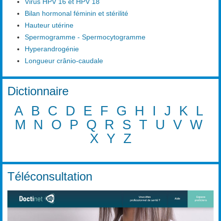
Virus HPV 16 et HPV 18
Bilan hormonal féminin et stérilité
Hauteur utérine
Spermogramme - Spermocytogramme
Hyperandrogénie
Longueur crânio-caudale
Dictionnaire
A
B
C
D
E
F
G
H
I
J
K
L
M
N
O
P
Q
R
S
T
U
V
W
X
Y
Z
Téléconsultation