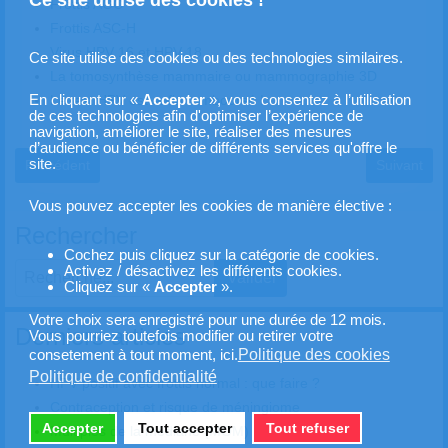
Frottis AGC
Frottis ASC-H
Virus HPV 16 et HPV 18
Ce site utilise des cookies ou des technologies similaires.
La tomosynthèse mammaire ou mammographie 3D
En cliquant sur «
Accepter
», vous consentez à l’utilisation
Le test HPV est enfin remboursé !
de ces technologies afin d'optimiser l’expérience de
navigation, améliorer le site, réaliser des mesures
d’audience ou bénéficier de différents services qu'offre le
site.
Article précédent : Cancer du sein triple négatif
Article sui
Précédent
Suivant
Vous pouvez accepter les cookies de manière élective :
Rechercher
Cochez puis cliquez sur la catégorie de cookies.
Activez / désactivez les différents cookies.
Valider
Cliquez sur «
Accepter
».
Type 2 or more characters for results.
Votre choix sera enregistré pour une durée de 12 mois.
Derniers articles
Vous pourriez toutefois modifier ou retirer votre
Politique des cookies
consetement à tout moment, ici.
Politique de confidentialité
HPV positif avec frottis normal : que faire ?
Contraception et risque de méningiome
Accepter
Tout accepter
Tout refuser
Multiples de la médiane (MOM)