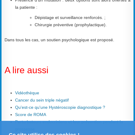
la patiente :
Dépistage et surveillance renforcés. ;
Chirurgie préventive (prophylactique).
Dans tous les cas, un soutien psychologique est proposé.
A lire aussi
Vidéothèque
Cancer du sein triple négatif
Qu'est-ce qu'une Hystéroscopie diagnostique ?
Score de ROMA
Perturbateurs endocriniens et leur prévention pendant la
grossesse
Ce site utilise des cookies !