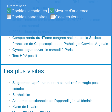
Prévention de l’allo-immunisation anti-RH1 au premier
Préférences
trimestre de la grossesse
Cookies techniques
Mesure d'audience
Congélation d'ovules et acné
Cookies partenaires
Cookies tiers
Je suis infectée par le papillomavirus HPV 52 mais mon
frottis est normal
2023 : chute de la natalité en France
Compte rendu du 47ème congrès national de la Société
Française de Colposcopie et de Pathologie Cervico-Vaginale
Gynécologue ouvert le samedi à Paris
Test HPV positif
Les plus visités
Saignement après un rapport sexuel (métrorragie post
coïtale)
Bartholinite
Anatomie fonctionnelle de l'appareil génital féminin
Kyste de l'ovaire