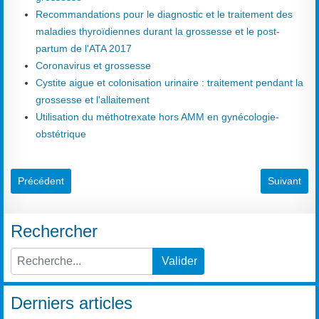
Recommandations pour le diagnostic et le traitement des
maladies thyroïdiennes durant la grossesse et le post-
partum de l'ATA 2017
Coronavirus et grossesse
Cystite aigue et colonisation urinaire : traitement pendant la
grossesse et l'allaitement
Utilisation du méthotrexate hors AMM en gynécologie-
obstétrique
Article précédent : Monitoring foetal
Article sui
Précédent
Suivant
Rechercher
Valider
Type 2 or more characters for results.
Derniers articles