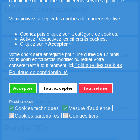
d’audience ou bénéficier de différents services qu'offre le
site.
Liste des correspondants
Vous pouvez accepter les cookies de manière élective :
Afficher la liste
Cochez puis cliquez sur la catégorie de cookies.
Activez / désactivez les différents cookies.
Twitter
Cliquez sur «
Accepter
».
Votre choix sera enregistré pour une durée de 12 mois.
Pour voir mon fil Twitter veuillez cocher puis accepter les cookies
Vous pourriez toutefois modifier ou retirer votre
tiers
Politique des cookies
consetement à tout moment, ici.
Politique de confidentialité
RGPD
Accepter
Tout accepter
Tout refuser
Mentions légales
Utilisation des cookies
Préférences
Cookies techniques
Mesure d'audience
Politique de protection des données et engagement RGPD
Cookies partenaires
Cookies tiers
Prendre RDV