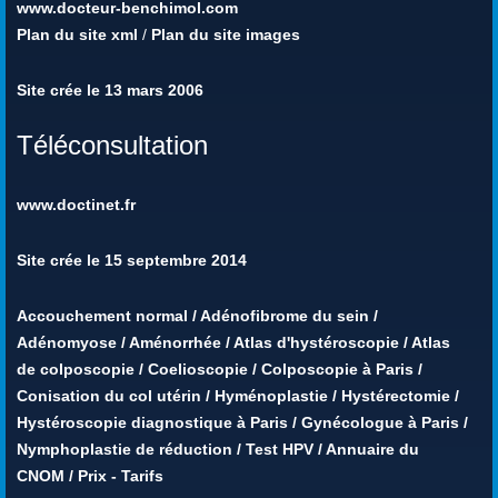
www.docteur-benchimol.com
Plan du site xml
/
Plan du site images
Site crée le 13 mars 2006
Téléconsultation
www.doctinet.fr
Site crée le 15 septembre 2014
Accouchement normal
/
Adénofibrome du sein
/
Adénomyose
/
Aménorrhée
/
Atlas d'hystéroscopie
/
Atlas
de colposcopie
/
Coelioscopie
/
Colposcopie à Paris
/
Conisation du col utérin
/
Hyménoplastie
/
Hystérectomie
/
Hystéroscopie diagnostique à Paris
/
Gynécologue à Paris
/
Nymphoplastie de réduction
/
Test HPV
/
Annuaire du
CNOM
/
Prix - Tarifs