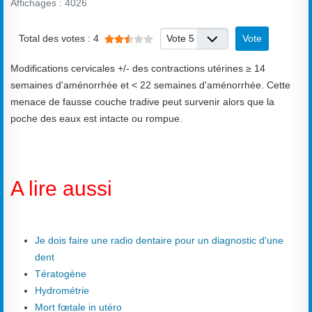
Affichages : 4026
Vote utilisateur:
2.5
/
5
Veuillez voter
Total des votes : 4
Modifications cervicales +/- des contractions utérines ≥ 14
semaines d'aménorrhée et < 22 semaines d'aménorrhée. Cette
menace de fausse couche tradive peut survenir alors que la
poche des eaux est intacte ou rompue.
A lire aussi
Je dois faire une radio dentaire pour un diagnostic d'une
dent
Tératogène
Hydrométrie
Mort fœtale in utéro