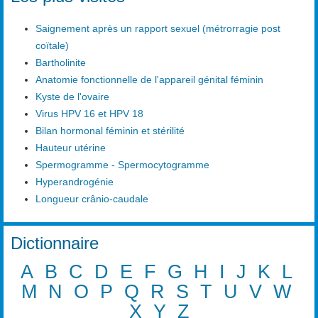
Saignement après un rapport sexuel (métrorragie post
coïtale)
Bartholinite
Anatomie fonctionnelle de l'appareil génital féminin
Kyste de l'ovaire
Virus HPV 16 et HPV 18
Bilan hormonal féminin et stérilité
Hauteur utérine
Spermogramme - Spermocytogramme
Hyperandrogénie
Longueur crânio-caudale
Dictionnaire
A
B
C
D
E
F
G
H
I
J
K
L
M
N
O
P
Q
R
S
T
U
V
W
X
Y
Z