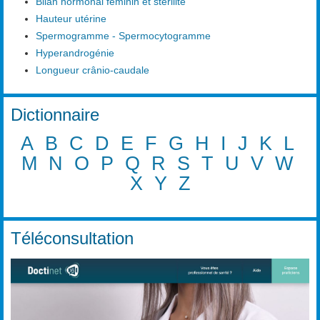
Bilan hormonal féminin et stérilité
Hauteur utérine
Spermogramme - Spermocytogramme
Hyperandrogénie
Longueur crânio-caudale
Dictionnaire
A
B
C
D
E
F
G
H
I
J
K
L
M
N
O
P
Q
R
S
T
U
V
W
X
Y
Z
Téléconsultation