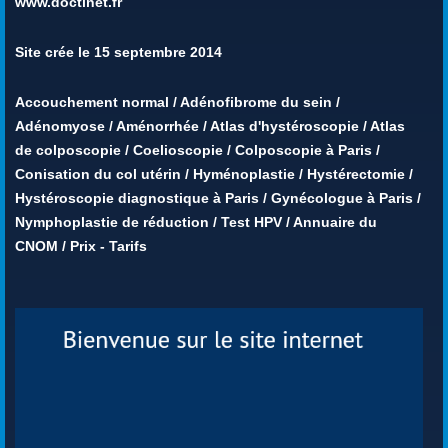
www.doctinet.fr
Site crée le 15 septembre 2014
Accouchement normal
/
Adénofibrome du sein
/
Adénomyose
/
Aménorrhée
/
Atlas d'hystéroscopie
/
Atlas
de colposcopie
/
Coelioscopie
/
Colposcopie à Paris
/
Conisation du col utérin
/
Hyménoplastie
/
Hystérectomie
/
Hystéroscopie diagnostique à Paris
/
Gynécologue à Paris
/
Nymphoplastie de réduction
/
Test HPV
/
Annuaire du
CNOM
/
Prix - Tarifs