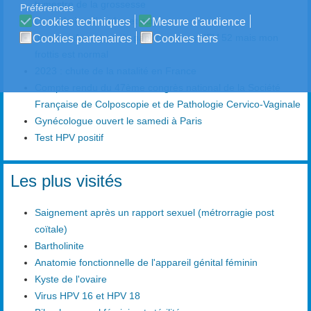
trimestre de la grossesse
Préférences
Congélation d'ovules et acné
Cookies techniques
Mesure d'audience
Je suis infectée par le papillomavirus HPV 52 mais mon
Cookies partenaires
Cookies tiers
frottis est normal
2023 : chute de la natalité en France
Compte rendu du 47ème congrès national de la Société
Française de Colposcopie et de Pathologie Cervico-Vaginale
Gynécologue ouvert le samedi à Paris
Test HPV positif
Les plus visités
Saignement après un rapport sexuel (métrorragie post
coïtale)
Bartholinite
Anatomie fonctionnelle de l'appareil génital féminin
Kyste de l'ovaire
Virus HPV 16 et HPV 18