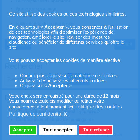
Le compte rendu opératoire
Grossesse ectopique
Ce site utilise des cookies ou des technologies similaires.
Césarienne
Suivi général de la grossesse
En cliquant sur «
Accepter
», vous consentez à l’utilisation
de ces technologies afin d'optimiser l’expérience de
navigation, améliorer le site, réaliser des mesures
d’audience ou bénéficier de différents services qu'offre le
Article précédent : Vaccination anti-COVID-19 des femmes enceinte
Article suiv
Précédent
Suivant
site.
Vous pouvez accepter les cookies de manière élective :
Rechercher
Cochez puis cliquez sur la catégorie de cookies.
Valider
Activez / désactivez les différents cookies.
Cliquez sur «
Accepter
».
Type 2 or more characters for results.
Derniers articles
Votre choix sera enregistré pour une durée de 12 mois.
Vous pourriez toutefois modifier ou retirer votre
Politique des cookies
consetement à tout moment, ici.
HPV positif avec frottis normal : que faire ?
Politique de confidentialité
Contraception et risque de méningiome
Multiples de la médiane (MOM)
Accepter
Tout accepter
Tout refuser
Prévention de l’allo-immunisation anti-RH1 au premier