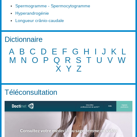
Spermogramme - Spermocytogramme
Hyperandrogénie
Longueur crânio-caudale
Dictionnaire
A
B
C
D
E
F
G
H
I
J
K
L
M
N
O
P
Q
R
S
T
U
V
W
X
Y
Z
Téléconsultation