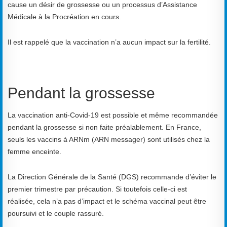
cause
un désir de
grossesse ou un processus
d’
A
ssistance
M
édical
e à la
P
rocréation
en cours.
Il est rappelé que la vaccination n’a aucun
impact sur la fertilité.
Pendant la grossesse
La vaccination anti-Covid-19 est possible et même recommandée
pendant la grossesse si non faite préalablement. En France,
seuls les vaccins à ARNm (ARN messager) sont utilisés chez la
femme enceinte.
La D
irection
G
énérale de la Santé (DGS)
recommande d’éviter le
premier trimestre par précaution. Si toutefois celle
-
ci est
réalisée
,
cela n’a pas d’impact et le schéma vaccinal peut être
poursuivi et le couple rassuré.