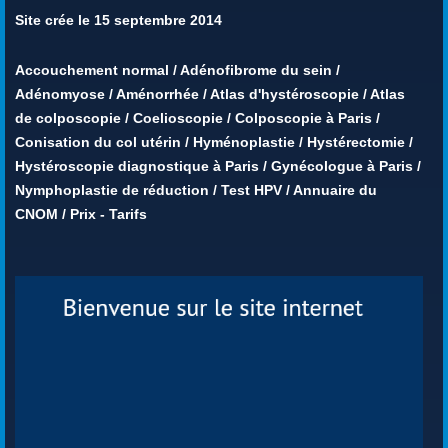
Site crée le 15 septembre 2014
Accouchement normal
/
Adénofibrome du sein
/
Adénomyose
/
Aménorrhée
/
Atlas d'hystéroscopie
/
Atlas
de colposcopie
/
Coelioscopie
/
Colposcopie à Paris
/
Conisation du col utérin
/
Hyménoplastie
/
Hystérectomie
/
Hystéroscopie diagnostique à Paris
/
Gynécologue à Paris
/
Nymphoplastie de réduction
/
Test HPV
/
Annuaire du
CNOM
/
Prix - Tarifs