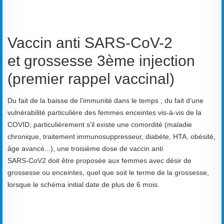
Vaccin anti SARS-CoV-2
et
g
rossesse
3ème injection
(premier rappel vaccinal)
Du fait de
la baisse de l’immunité dans le temps ; d
u fait d’une
vulnérabilité particulière des femmes enceintes vis
-
à
-
vis de la
COVID,
particulièrement s’il existe une co
mordité (maladie
chronique, traitement
immunosuppresseur, diabète, HTA, obésité,
âge avancé...),
une troisième dose de vaccin
anti
SARS
-
CoV2
doit
être proposée aux femmes
avec désir de
grossesse ou
enceintes, quel
que soit le terme de la grossesse
,
lorsque le schéma initial date de plus de 6 mois
.