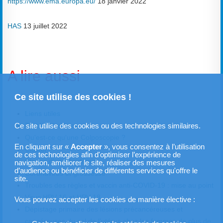
https://www.ema.europa.eu/
18 janvier 2022
HAS
13 juillet 2022
A lire aussi
Ce site utilise des cookies !
Liens utiles
Test HPV reflexe
Ce site utilise des cookies ou des technologies similaires.
Qu'est-ce qu'une Colposcopie ?
En cliquant sur «
Accepter
», vous consentez à l’utilisation
Cluster
de ces technologies afin d'optimiser l’expérience de
Stades d'une épidémie
navigation, améliorer le site, réaliser des mesures
d’audience ou bénéficier de différents services qu'offre le
Coronavirus et grossesse
site.
Troubles des règles et vaccin anti-COVID-19 : mise au point
Virus HPV 16 et HPV 18
Vous pouvez accepter les cookies de manière élective :
Dépistage primaire des lésions précancéreuses et
cancéreuses du col de l’utérus chez les femmes de plus de