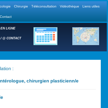
cologie
Chirurgie
Téléconsultation
Vidéothèque
Liens utiles
Contact
 EN LIGNE
 /
@
CONTACT
ation :
érologue, chirurgien plasticien
n/e
le