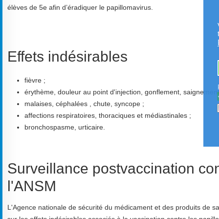
élèves de 5e afin d’éradiquer le papillomavirus.
Effets indésirables
fièvre ;
érythème, douleur au point d'injection, gonflement, saignement
malaises, céphalées , chute, syncope ;
affections respiratoires, thoraciques et médiastinales ;
bronchospasme, urticaire.
Surveillance postvaccination co
l'ANSM
L'Agence nationale de sécurité du médicament et des produits de s
sur les effets indésirables associés à la vaccination contre les papill