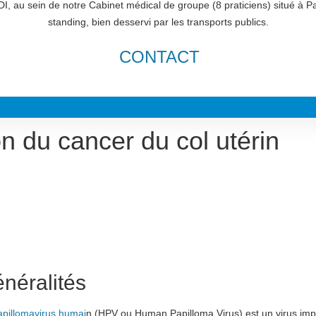
I, au sein de notre Cabinet médical de groupe (8 praticiens) situé à P
standing, bien desservi par les transports publics.
CONTACT
n du cancer du col utérin
néralités
apillomavirus humai
n (HPV ou Human Papilloma Virus) est un virus imp