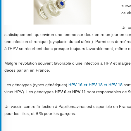
surve
ce vi
Un co
statistiquement, qu’environ une femme sur deux entre un jour en co
une infection chronique (dysplasie du col utérin). Parmi ces dernière
à l’HPV se résorbent donc presque toujours favorablement, même en
Malgré l’évolution souvent favorable d’une infection à HPV et malgré 
décès par an en France.
Les génotypes (types génétiques)
HPV 16 et HPV 18
et
HPV 18
sont
virus HPV). Les génotypes
HPV 6
et
HPV 11
sont responsables de 90
Un vaccin contre l'infection à Papillomavirus est disponible en France
pour les filles, et 9 % pour les garçons.