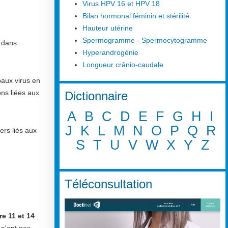
Virus HPV 16 et HPV 18
Bilan hormonal féminin et stérilité
Hauteur utérine
Spermogramme - Spermocytogramme
n dans
Hyperandrogénie
Longueur crânio-caudale
paux virus en
ons liées aux
Dictionnaire
A
B
C
D
E
F
G
H
I
J
K
L
M
N
O
P
Q
R
ers liés aux
S
T
U
V
W
X
Y
Z
Téléconsultation
re 11 et 14
 n'ont pas