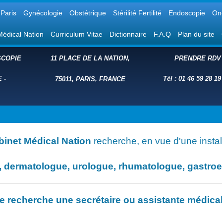
Paris
Gynécologie
Obstétrique
Stérilité Fertilité
Endoscopie
On
Médical Nation
Curriculum Vitae
Dictionnaire
F.A.Q
Plan du site
COPIE
11 PLACE DE LA NATION,
PRENDRE RDV
E
-
Tél : 01 46 59 28 19
75011, PARIS, FRANCE
binet Médical Nation
recherche, en vue d'une install
dermatologue, urologue, rhumatologue, gastroent
e recherche une secrétaire ou assistante médica