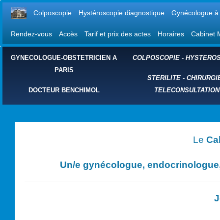
Colposcopie
Hystéroscopie diagnostique
Gynécologue à 
Rendez-vous
Accès
Tarif et prix des actes
Horaires
Cabinet 
GYNECOLOGUE-OBSTETRICIEN A
COLPOSCOPIE
-
HYSTEROS
PARIS
STERILITE
-
CHIRURGI
DOCTEUR BENCHIMOL
TELECONSULTATION
Le
Ca
Un/e
gynécologue, endocrinologue, 
J