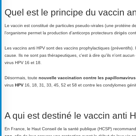
Quel est le principe du vaccin a
Le vaccin est constitué de particules pseudo-virales (une protéine d
l’organisme permet la production d’anticorps protecteurs dirigés cont
Les vaccins anti HPV sont des vaccins prophylactiques (préventifs). I
cause. Ils ne sont pas thérapeutiques, c'est à dire qu'ils n'ont auc
virus HPV 16 et 18.
Désormais, toute
nouvelle vaccination contre les papillomavirus 
virus
HPV
16, 18, 31, 33, 45, 52 et 58
et contre les condylomes génit
A qui est destiné le vaccin anti
En France, le Haut Conseil de la santé publique (HCSP) recommande
ans
, afin de leur assurer une protection avant le début de leur vie se