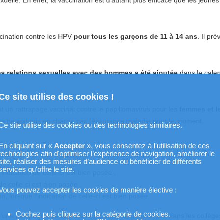
ination contre les HPV
pour tous les garçons de 11 à 14 ans
. Il pré
 relations sexuelles avec des hommes a été ajoutée
dans le calen
Ce site utilise des cookies !
 un rattrapage vaccinal contre le papillomavirus pour les
femmes et 
e ne soit pris en charge par l'Assurance maladie pour le moment.
Ce site utilise des cookies ou des technologies similaires.
En cliquant sur «
Accepter
», vous consentez à l’utilisation de ces
technologies afin d'optimiser l’expérience de navigation, améliorer le
site, réaliser des mesures d’audience ou bénéficier de différents
services qu'offre le site.
'indication de celle-ci est bien posée ;
de celle-ci est bien posée ;
Vous pouvez accepter les cookies de manière élective :
, lorsque l'indication de celle-ci est bien posée.
Cochez puis cliquez sur la catégorie de cookies.
une campagne de vaccination gratuite et généralisée dans les collège