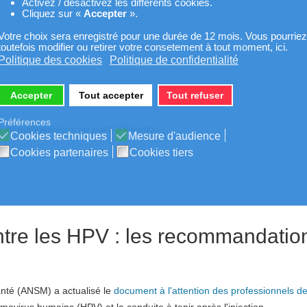
Activez / désactivez les différents cookies.
Cliquez sur «
Accepter
».
Votre choix sera enregistré pour une durée de 12 mois. Vous pourriez
toutefois modifier ou retirer votre consetement à tout moment, ici.
Politique des cookies
Politique de confidentialité
Accepter
Tout accepter
Tout refuser
Préférences
, démangeaisons au point d’injection ;
Cookies techniques
Mesure d'audience
Cookies partenaires
Cookies tiers
ntre les HPV : les recommandatio
anté (ANSM) a actualisé le
document à l'attention des professionnels d
omavirus humains (HPV) et la conduite à tenir après l'injection.