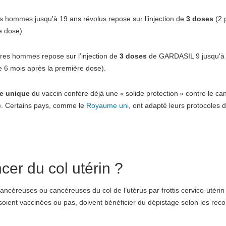
es hommes jusqu'à 19 ans révolus repose sur l’injection de
3 doses
(2 
e dose).
tres hommes repose sur l’injection de
3 doses
de GARDASIL 9 jusqu'à 
 6 mois après la première dose).
e unique
du vaccin confère déjà une « solide protection » contre le ca
2). Certains pays, comme le
Royaume uni
, ont adapté leurs protocoles d
cer du col utérin ?
ancéreuses ou cancéreuses du col de l’utérus par frottis cervico-utérin 
s soient vaccinées ou pas, doivent bénéficier du dépistage selon les r