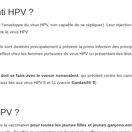
nti HPV ?
e l’enveloppe du virus HPV, non capable de se répliquer). Leur injectio
re le virus HPV.
ls sont destinés principalement à prévenir la primo-infection des princi
un effect chez les femmes porteuses du virus HPV ou présentant des lési
doit se faire avec le
vaccin
nonavalent
, qui prévient contre les canc
aux liés aux virus HPV 6 et 11 (vaccin
Gardasil
®
9
).
 HPV ?
 la vaccination
pour toutes les jeunes filles et jeunes garçons ent
xuelle. En effet, la vaccination est d'autant plus efficace que les jeunes