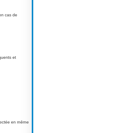
 en cas de
quents et
injectée en même