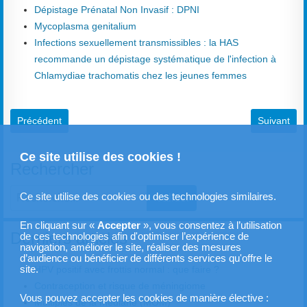
Dépistage Prénatal Non Invasif : DPNI
Mycoplasma genitalium
Infections sexuellement transmissibles : la HAS
recommande un dépistage systématique de l'infection à
Chlamydiae trachomatis chez les jeunes femmes
Article précédent : Insuffisance ovarienne précoce (prématurée)
Article suiv
Précédent
Suivant
Ce site utilise des cookies !
Rechercher
Ce site utilise des cookies ou des technologies similaires.
Valider
Type 2 or more characters for results.
En cliquant sur «
Accepter
», vous consentez à l’utilisation
Derniers articles
de ces technologies afin d'optimiser l’expérience de
navigation, améliorer le site, réaliser des mesures
d’audience ou bénéficier de différents services qu'offre le
site.
HPV positif avec frottis normal : que faire ?
Contraception et risque de méningiome
Vous pouvez accepter les cookies de manière élective :
Multiples de la médiane (MOM)