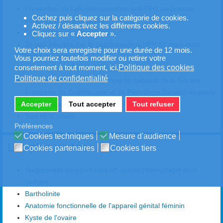
Prévention de l’allo-immunisation anti-RH1 au premier
Cochez puis cliquez sur la catégorie de cookies.
trimestre de la grossesse
Activez / désactivez les différents cookies.
Congélation d'ovules et acné
Cliquez sur «
Accepter
».
Je suis infectée par le papillomavirus HPV 52 mais mon
Votre choix sera enregistré pour une durée de 12 mois.
frottis est normal
Vous pourriez toutefois modifier ou retirer votre
Politique des cookies
consetement à tout moment, ici.
2023 : chute de la natalité en France
Politique de confidentialité
Compte rendu du 47ème congrès national de la Société
Française de Colposcopie et de Pathologie Cervico-Vaginale
Accepter
Tout accepter
Tout refuser
Gynécologue ouvert le samedi à Paris
Test HPV positif
Préférences
Cookies techniques
Mesure d'audience
Les plus visités
Cookies partenaires
Cookies tiers
Saignement après un rapport sexuel (métrorragie post
coïtale)
Bartholinite
Anatomie fonctionnelle de l'appareil génital féminin
Kyste de l'ovaire