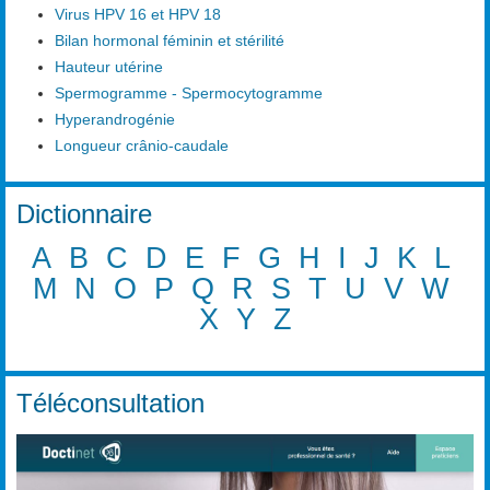
Virus HPV 16 et HPV 18
Bilan hormonal féminin et stérilité
Hauteur utérine
Spermogramme - Spermocytogramme
Hyperandrogénie
Longueur crânio-caudale
Dictionnaire
A
B
C
D
E
F
G
H
I
J
K
L
M
N
O
P
Q
R
S
T
U
V
W
X
Y
Z
Téléconsultation