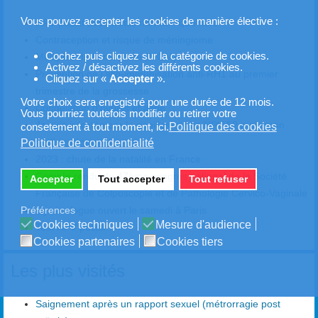
Vous pouvez accepter les cookies de manière élective :
HPV positif avec frottis normal : que faire ?
Contraception et risque de méningiome
Cochez puis cliquez sur la catégorie de cookies.
Multiples de la médiane (MOM)
Activez / désactivez les différents cookies.
Prévention de l’allo-immunisation anti-RH1 au premier
Cliquez sur «
Accepter
».
trimestre de la grossesse
Votre choix sera enregistré pour une durée de 12 mois.
Congélation d'ovules et acné
Vous pourriez toutefois modifier ou retirer votre
Je suis infectée par le papillomavirus HPV 52 mais mon
Politique des cookies
consetement à tout moment, ici.
frottis est normal
Politique de confidentialité
2023 : chute de la natalité en France
Compte rendu du 47ème congrès national de la Société
Accepter
Tout accepter
Tout refuser
Française de Colposcopie et de Pathologie Cervico-Vaginale
Gynécologue ouvert le samedi à Paris
Préférences
Cookies techniques
Mesure d'audience
Test HPV positif
Cookies partenaires
Cookies tiers
Les plus visités
Saignement après un rapport sexuel (métrorragie post