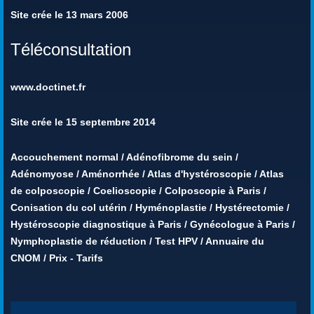
Site crée le 13 mars 2006
Téléconsultation
www.doctinet.fr
Site crée le 15 septembre 2014
Accouchement normal
/
Adénofibrome du sein
/
Adénomyose
/
Aménorrhée
/
Atlas d'hystéroscopie
/
Atlas
de colposcopie
/
Coelioscopie
/
Colposcopie à Paris
/
Conisation du col utérin
/
Hyménoplastie
/
Hystérectomie
/
Hystéroscopie diagnostique à Paris
/
Gynécologue à Paris
/
Nymphoplastie de réduction
/
Test HPV
/
Annuaire du
CNOM
/
Prix - Tarifs