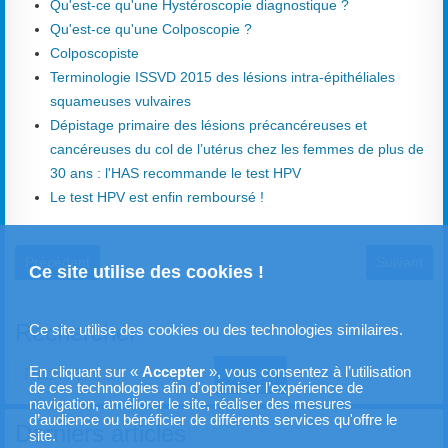
Qu'est-ce qu'une Hystéroscopie diagnostique ?
Qu'est-ce qu'une Colposcopie ?
Colposcopiste
Terminologie ISSVD 2015 des lésions intra-épithéliales
squameuses vulvaires
Dépistage primaire des lésions précancéreuses et
cancéreuses du col de l’utérus chez les femmes de plus de
30 ans : l'HAS recommande le test HPV
Le test HPV est enfin remboursé !
Article précédent : Frottis HSIL
Article sui
Précédent
Suivant
Ce site utilise des cookies !
Rechercher
Ce site utilise des cookies ou des technologies similaires.
En cliquant sur «
Accepter
», vous consentez à l’utilisation
Valider
de ces technologies afin d'optimiser l’expérience de
navigation, améliorer le site, réaliser des mesures
Type 2 or more characters for results.
d’audience ou bénéficier de différents services qu'offre le
Derniers articles
site.