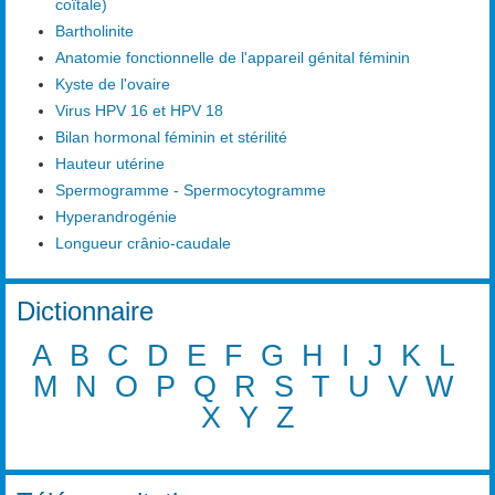
coïtale)
Bartholinite
Anatomie fonctionnelle de l'appareil génital féminin
Kyste de l'ovaire
Virus HPV 16 et HPV 18
Bilan hormonal féminin et stérilité
Hauteur utérine
Spermogramme - Spermocytogramme
Hyperandrogénie
Longueur crânio-caudale
Dictionnaire
A
B
C
D
E
F
G
H
I
J
K
L
M
N
O
P
Q
R
S
T
U
V
W
X
Y
Z