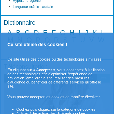
Hyperandrogénie
Longueur crânio-caudale
Dictionnaire
A
B
C
D
E
F
G
H
I
J
K
L
M
N
O
P
Q
R
S
T
U
V
W
Ce site utilise des cookies !
X
Y
Z
Ce site utilise des cookies ou des technologies similaires.
Téléconsultation
En cliquant sur «
Accepter
», vous consentez à l’utilisation
de ces technologies afin d'optimiser l’expérience de
navigation, améliorer le site, réaliser des mesures
d’audience ou bénéficier de différents services qu'offre le
site.
Vous pouvez accepter les cookies de manière élective :
Cochez puis cliquez sur la catégorie de cookies.
Activez / désactivez les différents cookies.