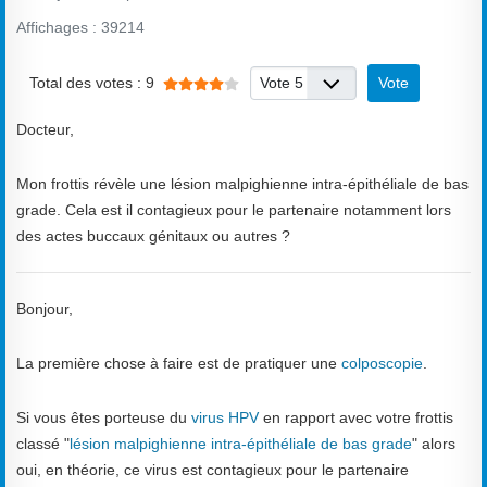
Affichages : 39214
Vote utilisateur:
4
/
5
Veuillez voter
Total des votes : 9
Docteur,
Mon frottis révèle une lésion malpighienne intra-épithéliale de bas
grade. Cela est il contagieux pour le partenaire notamment lors
des actes buccaux génitaux ou autres ?
Bonjour,
La première chose à faire est de pratiquer une
colposcopie
.
Si vous êtes porteuse du
virus HPV
en rapport avec votre frottis
classé "
lésion malpighienne intra-épithéliale de bas grade
" alors
oui, en théorie, ce virus est contagieux pour le partenaire