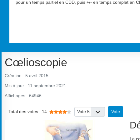
pour un temps partiel en CDD, puis +/- en temps complet en CD
Cœlioscopie
Création : 5 avril 2015
Mis à jour : 11 septembre 2021
Affichages : 64946
Veuillez voter
Vote utilisateur:
4
/
5
Total des votes : 14
Dé
La cœ