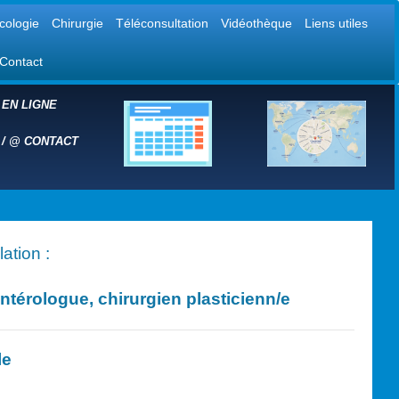
cologie
Chirurgie
Téléconsultation
Vidéothèque
Liens utiles
Contact
 EN LIGNE
 /
@
CONTACT
ation :
érologue, chirurgien plasticien
n/e
le