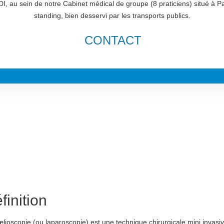
I, au sein de notre Cabinet médical de groupe (8 praticiens) situé à P
standing, bien desservi par les transports publics.
CONTACT
finition
lioscopie (ou laparoscopie) est une technique chirurgicale mini invasi