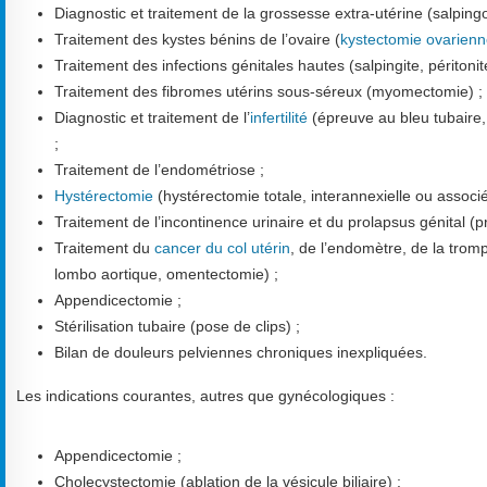
Diagnostic et traitement de la grossesse extra-utérine (salping
Traitement des kystes bénins de l’ovaire (
kystectomie ovarien
Traitement des infections génitales hautes (salpingite, périton
Traitement des fibromes utérins sous-séreux (myomectomie) ;
Diagnostic et traitement de l’
infertilité
(épreuve au bleu tubaire, 
;
Traitement de l’endométriose ;
Hystérectomie
(hystérectomie totale, interannexielle ou assoc
Traitement de l’incontinence urinaire et du prolapsus génital (p
Traitement du
cancer du col utérin
, de l’endomètre, de la trom
lombo aortique, omentectomie) ;
Appendicectomie ;
Stérilisation tubaire (pose de clips) ;
Bilan de douleurs pelviennes chroniques inexpliquées.
Les indications courantes, autres que gynécologiques :
Appendicectomie ;
Cholecystectomie (ablation de la vésicule biliaire) ;