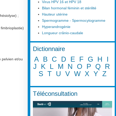
Virus HPV 16 et HPV 18
Bilan hormonal féminin et stérilité
Hauteur utérine
hésiolyse) ;
Spermogramme - Spermocytogramme
Hyperandrogénie
fimbrioplastie)
Longueur crânio-caudale
Dictionnaire
A
B
C
D
E
F
G
H
I
 pelvien et/ou
J
K
L
M
N
O
P
Q
R
S
T
U
V
W
X
Y
Z
Téléconsultation