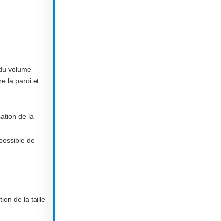
t du volume
e la paroi et
sation de la
 possible de
ion de la taille