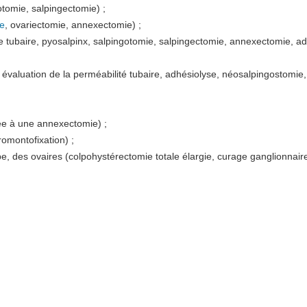
otomie, salpingectomie) ;
ne
, ovariectomie, annexectomie) ;
ite tubaire, pyosalpinx, salpingotomie, salpingectomie, annexectomie, ad
évaluation de la perméabilité tubaire, adhésiolyse, néosalpingostomie, 
iée à une annexectomie) ;
romontofixation) ;
pe, des ovaires (colpohystérectomie totale élargie, curage ganglionnaire