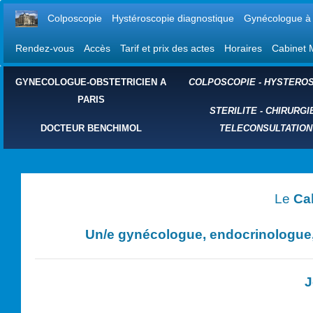
Colposcopie
Hystéroscopie diagnostique
Gynécologue à 
Rendez-vous
Accès
Tarif et prix des actes
Horaires
Cabinet 
GYNECOLOGUE-OBSTETRICIEN A
COLPOSCOPIE
-
HYSTEROS
PARIS
STERILITE
-
CHIRURGI
DOCTEUR BENCHIMOL
TELECONSULTATION
Le
Ca
Un/e
gynécologue, endocrinologue, 
J