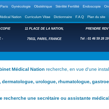
Paris
Gynécologie
Obstétrique
Stérilité Fertilité
Endoscopie
On
Médical Nation
Curriculum Vitae
Dictionnaire
F.A.Q
Plan du site
COPIE
11 PLACE DE LA NATION,
PRENDRE RDV
E
-
Tél : 01 46 59 28 19
75011, PARIS, FRANCE
binet Médical Nation
recherche, en vue d'une install
dermatologue, urologue, rhumatologue, gastroent
e recherche une secrétaire ou assistante médica