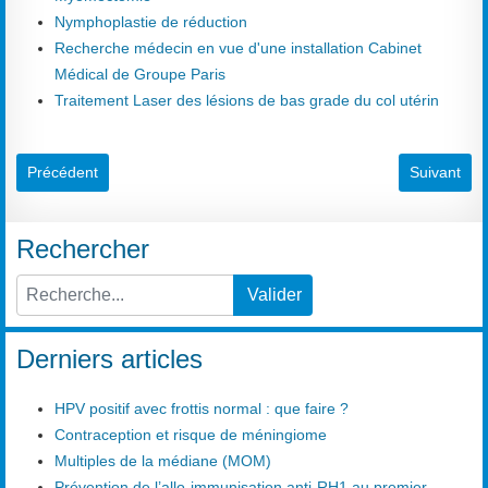
Nymphoplastie de réduction
Recherche médecin en vue d'une installation Cabinet
Médical de Groupe Paris
Traitement Laser des lésions de bas grade du col utérin
Article précédent : Hydrométrie
Article sui
Précédent
Suivant
Rechercher
Valider
Type 2 or more characters for results.
Derniers articles
HPV positif avec frottis normal : que faire ?
Contraception et risque de méningiome
Multiples de la médiane (MOM)
Prévention de l’allo-immunisation anti-RH1 au premier