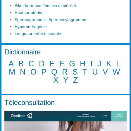
Bilan hormonal féminin et stérilité
Hauteur utérine
Spermogramme - Spermocytogramme
Hyperandrogénie
Longueur crânio-caudale
Dictionnaire
A
B
C
D
E
F
G
H
I
J
K
L
M
N
O
P
Q
R
S
T
U
V
W
X
Y
Z
Téléconsultation