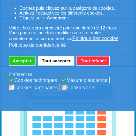
Pour voir mon fil Twitter veuillez cocher puis accepter les cookies
Cochez puis cliquez sur la catégorie de cookies.
tiers
Activez / désactivez les différents cookies.
Cliquez sur «
Accepter
».
RGPD
Votre choix sera enregistré pour une durée de 12 mois.
Vous pourriez toutefois modifier ou retirer votre
Politique des cookies
consetement à tout moment, ici.
Mentions légales
Politique de confidentialité
Utilisation des cookies
Politique de protection des données et engagement RGPD
Accepter
Tout accepter
Tout refuser
Prendre RDV
Préférences
Cookies techniques
Mesure d'audience
Cookies partenaires
Cookies tiers