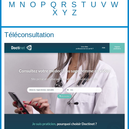
M
N
O
P
Q
R
S
T
U
V
W
X
Y
Z
Téléconsultation