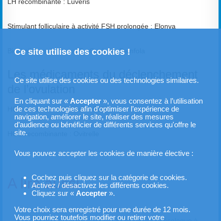
LH recombinante : Luveris
Stimulant folliculaire à activité FSH prolongée : Elonva
Ce site utilise des cookies !
Biosimilaires du Gonal F : Ovaleap, Bemfola
Les médicaments du déclenchement
Ce site utilise des cookies ou des technologies similaires.
de l’ovulation
En cliquant sur «
Accepter
», vous consentez à l’utilisation
de ces technologies afin d'optimiser l’expérience de
HCG naturelle : HCG endo 5000
navigation, améliorer le site, réaliser des mesures
d’audience ou bénéficier de différents services qu'offre le
site.
HCG recombinante : Ovitrelle
Vous pouvez accepter les cookies de manière élective :
Cochez puis cliquez sur la catégorie de cookies.
A lire aussi
Activez / désactivez les différents cookies.
Cliquez sur «
Accepter
».
Votre choix sera enregistré pour une durée de 12 mois.
Vous pourriez toutefois modifier ou retirer votre
Rendez-vous (RDV) Docteur Benchimol Gynécologue à