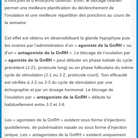
d’ovocytes et d’embryons obtenus. Enfin, le blocage ovarien
permet une meilleure planification du déclenchement de
l’ovulation et une meilleure répartition des ponctions au cours de
la semaine.
Cet effet est obtenu en désensibilisant la glande hypophyse puis
les ovaires par l’administration d’un «
agoniste de la GnRH
» ou
d'un «
antagoniste de la GnRH
». Le blocage de l’ovulation par
«
agoniste de la GnRH
» peut débuter en phase lutéale du cycle
précèdent (J-21, protocole long) ou en phase folliculaire du même
cycle de stimulation (J-1 ou J-2, protocole court). Son efficacité
est vérifiée à J-2 ou J-3 du cycle de stimulation par une
échographie et par un dosage hormonal. Le blocage de
l’ovulation par «
antagoniste de la GnRH
» débute lui
habituellement entre J-2 et J-6.
Les « agonistes de la GnRH » existent sous forme d’injections
quotidiennes, de pulvérisation nasale ou sous forme d’injection
unique. Les « antagonistes de la GnRH » existent uniquement