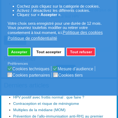
Dépistage primaire des lésions précancéreuses et
Cochez puis cliquez sur la catégorie de cookies.
cancéreuses du col de l’utérus chez les femmes de plus de
Activez / désactivez les différents cookies.
Cliquez sur «
Accepter
».
30 ans : l'HAS recommande le test HPV
Le test HPV est enfin remboursé !
Votre choix sera enregistré pour une durée de 12 mois.
Vous pourriez toutefois modifier ou retirer votre
Politique des cookies
consetement à tout moment, ici.
Politique de confidentialité
Article précédent : Qu'est ce qu'une conisation du col utérin ?
Précédent
Accepter
Tout accepter
Tout refuser
Rechercher
Préférences
Cookies techniques
Mesure d'audience
Valider
Cookies partenaires
Cookies tiers
Type 2 or more characters for results.
Derniers articles
HPV positif avec frottis normal : que faire ?
Contraception et risque de méningiome
Multiples de la médiane (MOM)
Prévention de l’allo-immunisation anti-RH1 au premier