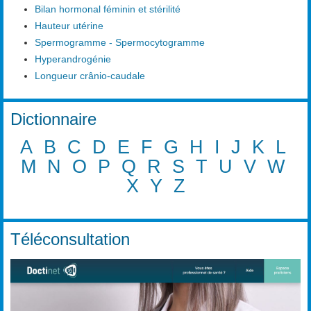
Bilan hormonal féminin et stérilité
Hauteur utérine
Spermogramme - Spermocytogramme
Hyperandrogénie
Longueur crânio-caudale
Dictionnaire
A
B
C
D
E
F
G
H
I
J
K
L
M
N
O
P
Q
R
S
T
U
V
W
X
Y
Z
Téléconsultation