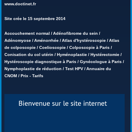
www.doctinet.fr
Site crée le 15 septembre 2014
Accouchement normal
/
Adénofibrome du sein
/
Adénomyose
/
Aménorrhée
/
Atlas d'hystéroscopie
/
Atlas
de colposcopie
/
Coelioscopie
/
Colposcopie à Paris
/
Conisation du col utérin
/
Hyménoplastie
/
Hystérectomie
/
Hystéroscopie diagnostique à Paris
/
Gynécologue à Paris
/
Nymphoplastie de réduction
/
Test HPV
/
Annuaire du
CNOM
/
Prix - Tarifs