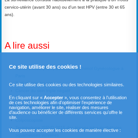
cervico-utérin (avant 30 ans) ou d'un test HPV (entre 30 et 65
ans).
A lire aussi
Ce site utilise des cookies !
Rendez-vous (RDV) Docteur Benchimol Gynécologue à
Paris
Tarif et prix des actes
Ce site utilise des cookies ou des technologies similaires.
Cancer du sein triple négatif
En cliquant sur «
Accepter
», vous consentez à l’utilisation
Accès
de ces technologies afin d'optimiser l’expérience de
Qu'est-ce qu'une Hystéroscopie diagnostique ?
navigation, améliorer le site, réaliser des mesures
d’audience ou bénéficier de différents services qu'offre le
Qu'est-ce qu'une Colposcopie ?
site.
Colposcopiste
Terminologie ISSVD 2015 des lésions intra-épithéliales
Vous pouvez accepter les cookies de manière élective :
squameuses vulvaires