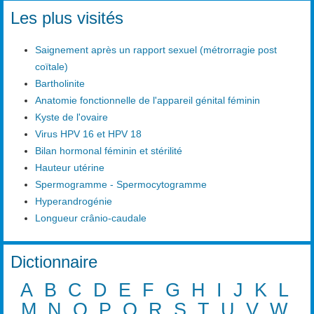
Les plus visités
Saignement après un rapport sexuel (métrorragie post
coïtale)
Bartholinite
Anatomie fonctionnelle de l'appareil génital féminin
Kyste de l'ovaire
Virus HPV 16 et HPV 18
Bilan hormonal féminin et stérilité
Hauteur utérine
Spermogramme - Spermocytogramme
Hyperandrogénie
Longueur crânio-caudale
Dictionnaire
A
B
C
D
E
F
G
H
I
J
K
L
M
N
O
P
Q
R
S
T
U
V
W