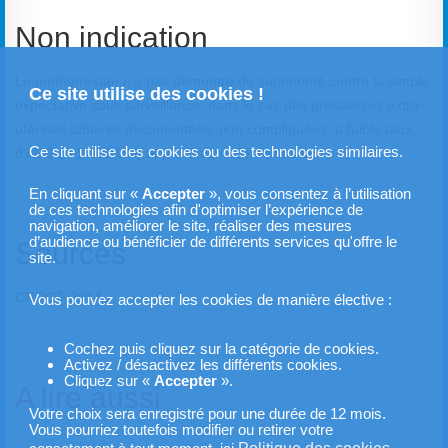
Non indication
Le méthotrexate n'a pas démontré de supériorité contre la simple
Ce site utilise des cookies !
expectative sous surveillance, dans le cas des grossesses extra-
utérines tubaires documentées, non compliquées, à faible taux
Ce site utilise des cookies ou des technologies similaires.
d’hCG (< 1 000 UI/l) et à cinétique décroissante.
En cliquant sur «
Accepter
», vous consentez à l’utilisation
de ces technologies afin d'optimiser l’expérience de
navigation, améliorer le site, réaliser des mesures
d’audience ou bénéficier de différents services qu'offre le
Sources
site.
CNGOF 2014
Vous pouvez accepter les cookies de manière élective :
Cochez puis cliquez sur la catégorie de cookies.
Activez / désactivez les différents cookies.
Cliquez sur «
Accepter
».
A lire aussi
Votre choix sera enregistré pour une durée de 12 mois.
Vous pourriez toutefois modifier ou retirer votre