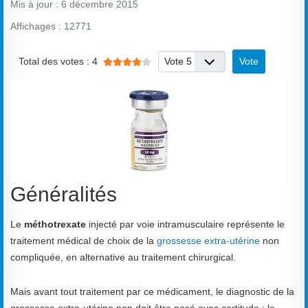
Mis à jour : 6 décembre 2015
Affichages : 12771
Vote utilisateur:
4
/
5
Veuillez voter
Total des votes : 4
Généralités
Le
méthotrexate
injecté par voie intramusculaire représente le
traitement médical de choix de la
grossesse extra-utérine
non
compliquée, en alternative au traitement chirurgical.
Mais avant tout traitement par ce médicament, le diagnostic de la
grossesse extra-utérine non doit être posé avec certitude ; le