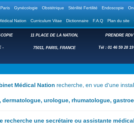
Paris
Gynécologie
Obstétrique
Stérilité Fertilité
Endoscopie
On
Médical Nation
Curriculum Vitae
Dictionnaire
F.A.Q
Plan du site
COPIE
11 PLACE DE LA NATION,
PRENDRE RDV
E
-
Tél : 01 46 59 28 19
75011, PARIS, FRANCE
binet Médical Nation
recherche, en vue d'une install
dermatologue, urologue, rhumatologue, gastroent
e recherche une secrétaire ou assistante médica