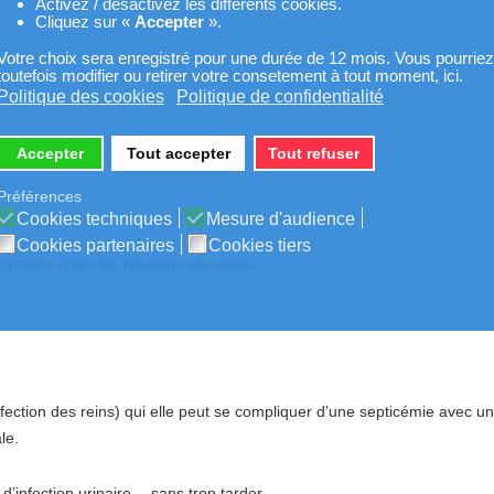
Activez / désactivez les différents cookies.
Cliquez sur «
Accepter
».
Votre choix sera enregistré pour une durée de 12 mois. Vous pourriez
toutefois modifier ou retirer votre consetement à tout moment, ici.
Politique des cookies
Politique de confidentialité
Accepter
Tout accepter
Tout refuser
Préférences
Cookies techniques
Mesure d'audience
Cookies partenaires
Cookies tiers
stites après les relations sexuelles.
nfection des reins) qui elle peut se compliquer d’une septicémie avec u
le.
’infection urinaire… sans trop tarder.