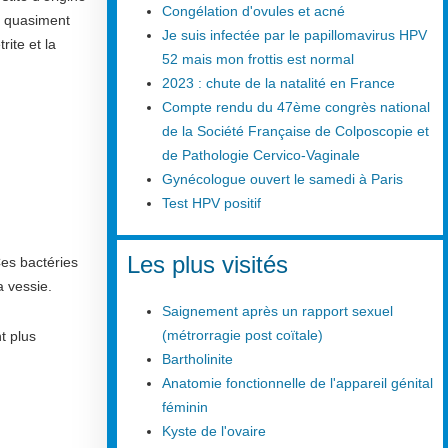
Congélation d'ovules et acné
ne quasiment
Je suis infectée par le papillomavirus HPV
rite et la
52 mais mon frottis est normal
2023 : chute de la natalité en France
Compte rendu du 47ème congrès national
de la Société Française de Colposcopie et
de Pathologie Cervico-Vaginale
Gynécologue ouvert le samedi à Paris
Test HPV positif
Les plus visités
Ces bactéries
a vessie.
Saignement après un rapport sexuel
(métrorragie post coïtale)
nt plus
Bartholinite
Anatomie fonctionnelle de l'appareil génital
féminin
Kyste de l'ovaire