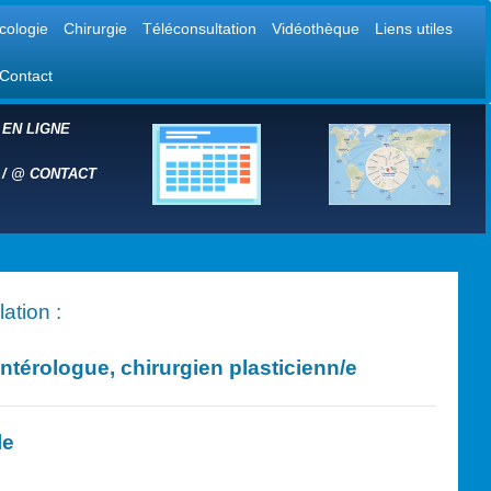
cologie
Chirurgie
Téléconsultation
Vidéothèque
Liens utiles
Contact
 EN LIGNE
 /
@ CONTACT
ation :
érologue, chirurgien plasticien
n/e
le