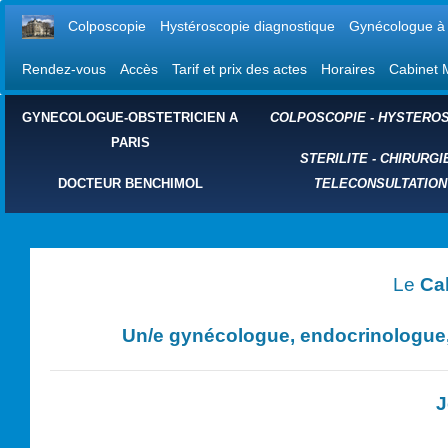
Colposcopie
Hystéroscopie diagnostique
Gynécologue à 
Rendez-vous
Accès
Tarif et prix des actes
Horaires
Cabinet 
GYNECOLOGUE-OBSTETRICIEN A
COLPOSCOPIE
-
HYSTEROS
PARIS
STERILITE
-
CHIRURGI
DOCTEUR BENCHIMOL
TELECONSULTATION
Le
Ca
Un/e
gynécologue, endocrinologue, 
J