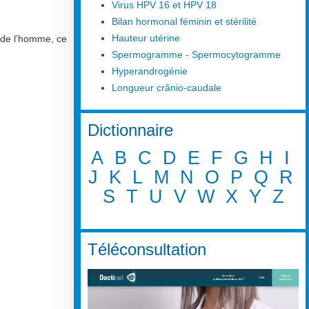
Virus HPV 16 et HPV 18
Bilan hormonal féminin et stérilité
Hauteur utérine
i de l’homme, ce
Spermogramme - Spermocytogramme
Hyperandrogénie
Longueur crânio-caudale
Dictionnaire
A
B
C
D
E
F
G
H
I
J
K
L
M
N
O
P
Q
R
S
T
U
V
W
X
Y
Z
Téléconsultation