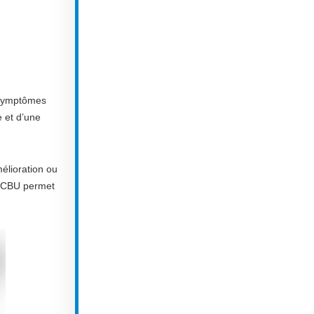
s symptômes
e et d’une
élioration ou
’ECBU permet