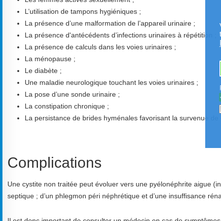
L’utilisation de tampons hygiéniques ;
La présence d’une malformation de l’appareil urinaire ;
La présence d'antécédents d’infections urinaires à répétition ;
La présence de calculs dans les voies urinaires ;
La ménopause ;
Le diabète ;
Une maladie neurologique touchant les voies urinaires ;
La pose d’une sonde urinaire ;
La constipation chronique ;
La persistance de brides hyménales favorisant la survenue de cy
Complications
Une cystite non traitée peut évoluer vers une pyélonéphrite aigue (i
septique ; d’un phlegmon péri néphrétique et d’une insuffisance réna
Il est donc important de consulter un médecin en cas de symptômes d