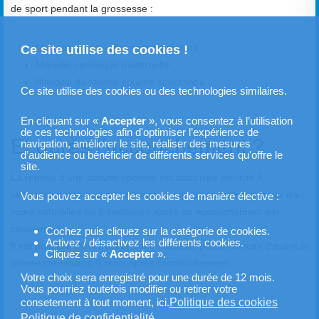
de sport pendant la grossesse :
Menace d’accouchement prématuré ;
Ce site utilise des cookies !
Maladie cardiaque maternelle ;
Menace de fausse couche spontanée.
Ce site utilise des cookies ou des technologies similaires.
En cliquant sur «
Accepter
», vous consentez à l’utilisation
de ces technologies afin d'optimiser l’expérience de
Et après l’accouchement ?
navigation, améliorer le site, réaliser des mesures
d’audience ou bénéficier de différents services qu'offre le
site.
La reprise d’une activité sportive est autorisée environ 6
semaines après l’accouchement en cas d’accouchement par les
Vous pouvez accepter les cookies de manière élective :
voies naturelles ou 8 semaines après un accouchement par
césarienne.
Cochez puis cliquez sur la catégorie de cookies.
Activez / désactivez les différents cookies.
Il est possible de retrouver son niveau de performances d’avant la
Cliquez sur «
Accepter
».
grossesse environ 6 mois après l’accouchement.
Votre choix sera enregistré pour une durée de 12 mois.
Vous pourriez toutefois modifier ou retirer votre
Politique des cookies
consetement à tout moment, ici.
Politique de confidentialité