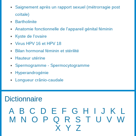
Saignement après un rapport sexuel (métrorragie post
coïtale)
Bartholinite
Anatomie fonctionnelle de l'appareil génital féminin
Kyste de l'ovaire
Virus HPV 16 et HPV 18
Bilan hormonal féminin et stérilité
Hauteur utérine
Spermogramme - Spermocytogramme
Hyperandrogénie
Longueur crânio-caudale
Dictionnaire
A
B
C
D
E
F
G
H
I
J
K
L
M
N
O
P
Q
R
S
T
U
V
W
X
Y
Z