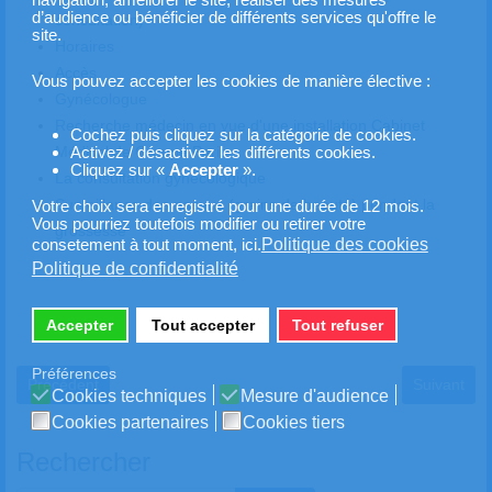
d’audience ou bénéficier de différents services qu'offre le
consultation)
site.
Horaires
Accès
Vous pouvez accepter les cookies de manière élective :
Gynécologue
Recherche médecin en vue d'une installation Cabinet
Cochez puis cliquez sur la catégorie de cookies.
Médical de Groupe Paris
Activez / désactivez les différents cookies.
Cliquez sur «
Accepter
».
La consultation gynécologique
Surveillance des naevus (grains de beauté) pendant la
Votre choix sera enregistré pour une durée de 12 mois.
Vous pourriez toutefois modifier ou retirer votre
grossesse
Politique des cookies
consetement à tout moment, ici.
Politique de confidentialité
Accepter
Tout accepter
Tout refuser
Préférences
Article précédent : Recherche médecin en vue d'une installation C
Article sui
Précédent
Suivant
Cookies techniques
Mesure d'audience
Cookies partenaires
Cookies tiers
Rechercher