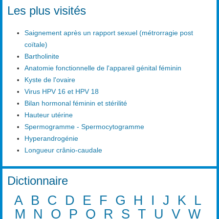
Les plus visités
Saignement après un rapport sexuel (métrorragie post
coïtale)
Bartholinite
Anatomie fonctionnelle de l'appareil génital féminin
Kyste de l'ovaire
Virus HPV 16 et HPV 18
Bilan hormonal féminin et stérilité
Hauteur utérine
Spermogramme - Spermocytogramme
Hyperandrogénie
Longueur crânio-caudale
Dictionnaire
A
B
C
D
E
F
G
H
I
J
K
L
M
N
O
P
Q
R
S
T
U
V
W