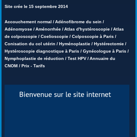
Site crée le 15 septembre 2014
Accouchement normal
/
Adénofibrome du sein
/
Adénomyose
/
Aménorrhée
/
Atlas d'hystéroscopie
/
Atlas
de colposcopie
/
Coelioscopie
/
Colposcopie à Paris
/
Conisation du col utérin
/
Hyménoplastie
/
Hystérectomie
/
Hystéroscopie diagnostique à Paris
/
Gynécologue à Paris
/
Nymphoplastie de réduction
/
Test HPV
/
Annuaire du
CNOM
/
Prix - Tarifs