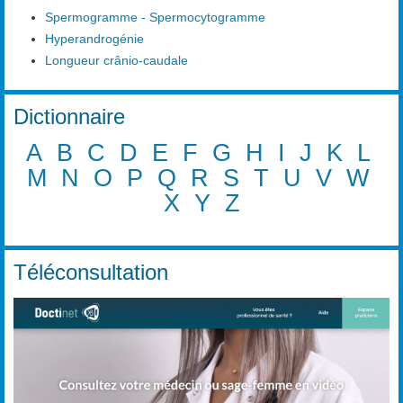
Spermogramme - Spermocytogramme
Hyperandrogénie
Longueur crânio-caudale
Dictionnaire
A
B
C
D
E
F
G
H
I
J
K
L
M
N
O
P
Q
R
S
T
U
V
W
X
Y
Z
Téléconsultation