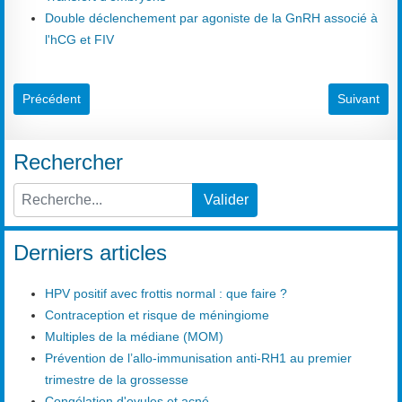
Double déclenchement par agoniste de la GnRH associé à
l'hCG et FIV
Article précédent : Galactorragie
Article suiv
Précédent
Suivant
Rechercher
Valider
Type 2 or more characters for results.
Derniers articles
HPV positif avec frottis normal : que faire ?
Contraception et risque de méningiome
Multiples de la médiane (MOM)
Prévention de l’allo-immunisation anti-RH1 au premier
trimestre de la grossesse
Congélation d'ovules et acné