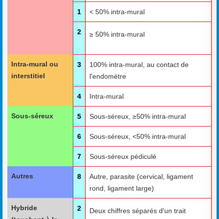
1
< 50% intra-mural
2
≥ 50% intra-mural
Intra-mural ou
3
100% intra-mural, au contact de
interstitiel
l'endomètre
4
Intra-mural
Sous-séreux
5
Sous-séreux, ≥50% intra-mural
6
Sous-séreux, <50% intra-mural
7
Sous-séreux pédiculé
Autres
8
Autre, parasite (cervical, ligament
rond, ligament large)
Hybride
2
Deux chiffres séparés d'un trait