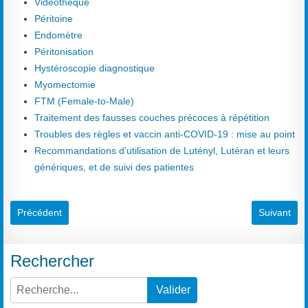
Vidéothèque
Péritoine
Endomètre
Péritonisation
Hystéroscopie diagnostique
Myomectomie
FTM (Female-to-Male)
Traitement des fausses couches précoces à répétition
Troubles des règles et vaccin anti-COVID-19 : mise au point
Recommandations d’utilisation de Lutényl, Lutéran et leurs
génériques, et de suivi des patientes
Article précédent : Classification de ESHRE/ESGE (terminologie) d
Article sui
Précédent
Suivant
Rechercher
Valider