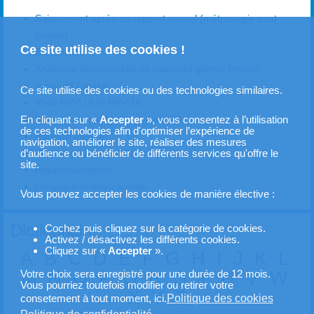
Saignement après un rapport sexuel (métrorragie post
coïtale)
Ce site utilise des cookies !
Bartholinite
Anatomie fonctionnelle de l'appareil génital féminin
Kyste de l'ovaire
Ce site utilise des cookies ou des technologies similaires.
Virus HPV 16 et HPV 18
Bilan hormonal féminin et stérilité
En cliquant sur «
Accepter
», vous consentez à l’utilisation
de ces technologies afin d'optimiser l’expérience de
Hauteur utérine
navigation, améliorer le site, réaliser des mesures
Spermogramme - Spermocytogramme
d’audience ou bénéficier de différents services qu'offre le
site.
Hyperandrogénie
Longueur crânio-caudale
Vous pouvez accepter les cookies de manière élective :
Dictionnaire
Cochez puis cliquez sur la catégorie de cookies.
Activez / désactivez les différents cookies.
Cliquez sur «
Accepter
».
A
B
C
D
E
F
G
H
I
J
K
L
M
N
O
P
Q
R
S
T
U
V
W
Votre choix sera enregistré pour une durée de 12 mois.
Vous pourriez toutefois modifier ou retirer votre
X
Y
Z
Politique des cookies
consetement à tout moment, ici.