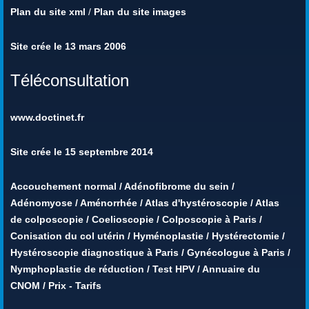
Plan du site xml
/
Plan du site images
Site crée le 13 mars 2006
Téléconsultation
www.doctinet.fr
Site crée le 15 septembre 2014
Accouchement normal
/
Adénofibrome du sein
/
Adénomyose
/
Aménorrhée
/
Atlas d'hystéroscopie
/
Atlas
de colposcopie
/
Coelioscopie
/
Colposcopie à Paris
/
Conisation du col utérin
/
Hyménoplastie
/
Hystérectomie
/
Hystéroscopie diagnostique à Paris
/
Gynécologue à Paris
/
Nymphoplastie de réduction
/
Test HPV
/
Annuaire du
CNOM
/
Prix - Tarifs